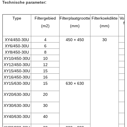
Technische parameter:
Type
Filtergebied
Filterplaatgrootte
Filterkoekdikte
Vol
fi
(m2)
(mm)
(mm)
XY4/450-30U
4
450 × 450
30
XY6/450-30U
6
XY8/450-30U
8
XY10/450-30U
10
XY12/450-30U
12
XY15/450-30U
15
XY16/450-30U
16
XY15/630-30U
15
630 × 630
XY20/630-30U
20
XY30/630-30U
30
XY40/630-30U
40