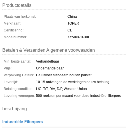
Productdetails
Plaats van herkomst:
China
Merknaam:
TOPER
Certificering:
CE
Modelnummer:
XY50/870-30U
Betalen & Verzenden Algemene voorwaarden
Min. bestelaantal:
Verhandelbaar
Prijs:
Onderhandelbaar
Verpakking Details:
De uitvoer standaard houten pakket.
Levertijd:
10-15 ontvangen de werkdagen na uw betaling
Betalingscondities:
L/C, T/T, D/A, D/P, Western Union
Levering vermogen:
500 reeksen per maand voor deze industriële filterpers
beschrijving
Industriële Filterpers