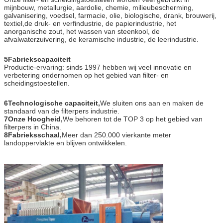
mijnbouw, metallurgie, aardolie, chemie, milieubescherming,
galvanisering, voedsel, farmacie, olie, biologische, drank, brouwerij,
textiel,de druk- en verfindustrie, de papierindustrie, het
anorganische zout, het wassen van steenkool, de
afvalwaterzuivering, de keramische industrie, de leerindustrie.
5Fabriekscapaciteit
Productie-ervaring: sinds 1997 hebben wij veel innovatie en
verbetering ondernomen op het gebied van filter- en
scheidingstoestellen.
6Technologische capaciteit,
We sluiten ons aan en maken de
standaard van de filterpers industrie.
7Onze Hoogheid,
We behoren tot de TOP 3 op het gebied van
filterpers in China.
8Fabrieksschaal,
Meer dan 250.000 vierkante meter
landoppervlakte en blijven ontwikkelen.