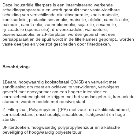
Deze industriële filterpers is een intermitterend werkende
scheidingsapparatuur en wordt gebruikt voor vaste-vloeibare
scheiding van verschillende olieslibseparatie, zoals maïsolie,
koolzaadolie, pindaolie,sesamolie, maïsolie, olijfolie, camellia-olie,
palmolie, canola-olie, zonnebloemolie, soja-olie, sesamolie,
lijnzaadolie (spoma-olie), druivenzaadolie, walnootolie,
pioenenzaadolie, enz.Filterplaten worden geperst met een
persapparaat en de spuit wordt in de filterkamers gepompt., worden
vaste deeltjes en vloeistof gescheiden door filterdoeken.
Beschrijving:
1Beam, hoogwaardig koolstofstaal Q345B en verwerkt met
zandblasing om roest en oxidevel te verwijderen, vervolgens
geverfd met epoxyprimer om een hogere intensiteit en
corrosiebestendigheid te krijgen.met het voedselgebruik, kan ook de
sturcutre worden bedekt met roestvrij staal
2. Filterplaat, Polypropyleen ((PP) met zuur- en alkalibestandheid,
corrosiebestand, onschadelijk, smaakloos, lichtgewicht en hoge
sterkte.
3Filterdoeken, hoogwaardig polypropyleenzuur en alkalische
beveiliging of hoogwaardig polyesterzuur.