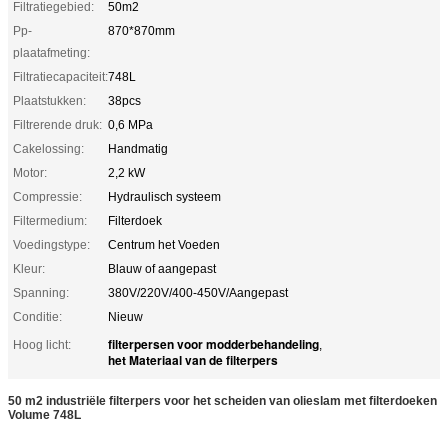
Filtratiegebied:
50m2
Pp-
870*870mm
plaatafmeting:
Filtratiecapaciteit:
748L
Plaatstukken:
38pcs
Filtrerende druk:
0,6 MPa
Cakelossing:
Handmatig
Motor:
2,2 kW
Compressie:
Hydraulisch systeem
Filtermedium:
Filterdoek
Voedingstype:
Centrum het Voeden
Kleur:
Blauw of aangepast
Spanning:
380V/220V/400-450V/Aangepast
Conditie:
Nieuw
filterpersen voor modderbehandeling
Hoog licht:
,
het Materiaal van de filterpers
50 m2 industriële filterpers voor het scheiden van olieslam met filterdoeken
Volume 748L