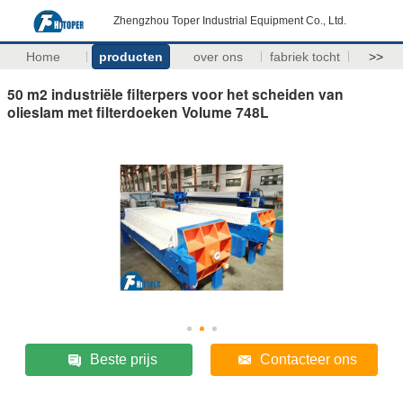
Zhengzhou Toper Industrial Equipment Co., Ltd.
Home
producten
over ons
fabriek tocht
>>
50 m2 industriële filterpers voor het scheiden van
olieslam met filterdoeken Volume 748L
Beste prijs
Contacteer ons