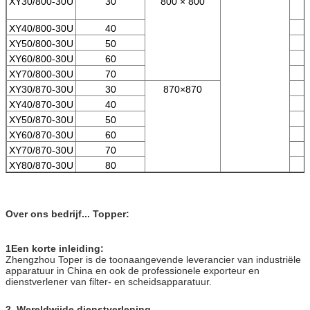
XY30/800-30U
30
800 × 800
XY40/800-30U
40
XY50/800-30U
50
XY60/800-30U
60
XY70/800-30U
70
XY30/870-30U
30
870×870
XY40/870-30U
40
XY50/870-30U
50
XY60/870-30U
60
XY70/870-30U
70
XY80/870-30U
80
Over ons bedrijf... Topper:
1Een korte inleiding:
Zhengzhou Toper is de toonaangevende leverancier van industriële
apparatuur in China en ook de professionele exporteur en
dienstverlener van filter- en scheidsapparatuur.
2. Wereldwijde dienstverlening