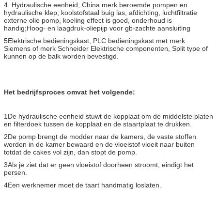
4. Hydraulische eenheid, China merk beroemde pompen en
hydraulische klep; koolstofstaal buig las, afdichting, luchtfiltratie
externe olie pomp, koeling effect is goed, onderhoud is
handig;Hoog- en laagdruk-oliepijp voor gb-zachte aansluiting
5Elektrische bedieningskast, PLC bedieningskast met merk
Siemens of merk Schneider Elektrische componenten, Split type of
kunnen op de balk worden bevestigd.
Het bedrijfsproces omvat het volgende:
1De hydraulische eenheid stuwt de kopplaat om de middelste platen
en filterdoek tussen de kopplaat en de staartplaat te drukken.
2De pomp brengt de modder naar de kamers, de vaste stoffen
worden in de kamer bewaard en de vloeistof vloeit naar buiten
totdat de cakes vol zijn, dan stopt de pomp.
3Als je ziet dat er geen vloeistof doorheen stroomt, eindigt het
persen.
4Een werknemer moet de taart handmatig loslaten.