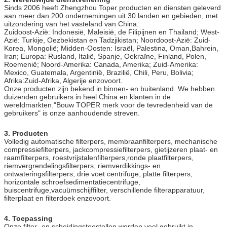
Sinds 2006 heeft Zhengzhou Toper producten en diensten geleverd
aan meer dan 200 ondernemingen uit 30 landen en gebieden, met
uitzondering van het vasteland van China.
Zuidoost-Azië: Indonesië, Maleisië, de Filipijnen en Thailand; West-
Azië: Turkije, Oezbekistan en Tadzjikistan; Noordoost-Azië: Zuid-
Korea, Mongolië; Midden-Oosten: Israël, Palestina, Oman,Bahrein,
Iran; Europa: Rusland, Italië, Spanje, Oekraïne, Finland, Polen,
Roemenië; Noord-Amerika: Canada, Amerika; Zuid-Amerika:
Mexico, Guatemala, Argentinië, Brazilië, Chili, Peru, Bolivia;
Afrika:Zuid-Afrika, Algerije enzovoort.
Onze producten zijn bekend in binnen- en buitenland. We hebben
duizenden gebruikers in heel China en klanten in de
wereldmarkten."Bouw TOPER merk voor de tevredenheid van de
gebruikers" is onze aanhoudende streven.
3. Producten
Volledig automatische filterpers, membraanfilterpers, mechanische
compressiefilterpers, jackcompressiefilterpers, gietijzeren plaat- en
raamfilterpers, roestvrijstalenfilterpers,ronde plaatfilterpers,
riemvergrendelingsfilterpers, riemverdikkings- en
ontwateringsfilterpers, drie voet centrifuge, platte filterpers,
horizontale schroefsedimentatiecentrifuge,
buiscentrifuge,vacuümschijffilter, verschillende filterapparatuur,
filterplaat en filterdoek enzovoort.
4. Toepassing
Onze filter- en scheidingstoestellen worden veel gebruikt in