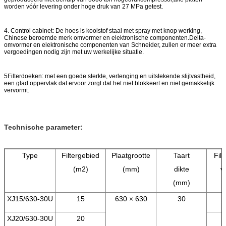
worden vóór levering onder hoge druk van 27 MPa getest.
afvalwater, afvalleer, afvalwater voor het
drukken en verven,
4. Control cabinet: De hoes is koolstof staal met spray met knop werking,
Chinese beroemde merk omvormer en elektronische componenten.Delta-
het gebruik van afvalwater voor het brouwen
omvormer en elektronische componenten van Schneider, zullen er meer extra
vergoedingen nodig zijn met uw werkelijke situatie.
van bier, farmaceutisch afvalwater, afvalwater
en
5Filterdoeken: met een goede sterkte, verlenging en uitstekende slijtvastheid,
andere deeltjes uit het milieu verduidelijken het
een glad oppervlak dat ervoor zorgt dat het niet blokkeert en niet gemakkelijk
vervormt.
zuiveringsproces van nieuwe apparatuur.
Technische parameter:
Type
Filtergebied
Plaatgrootte
Taart
Fil
(m2)
(mm)
dikte
v
(mm)
XJ15/630-30U
15
630 × 630
30
XJ20/630-30U
20