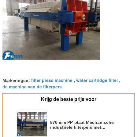
filter press machine
water cartridge filter
Markeringen:
,
,
de machine van de filterpers
Krijg de beste prijs voor
870 mm PP-plaat Mechanische
industriële filterpers met
elektrische motor voor het