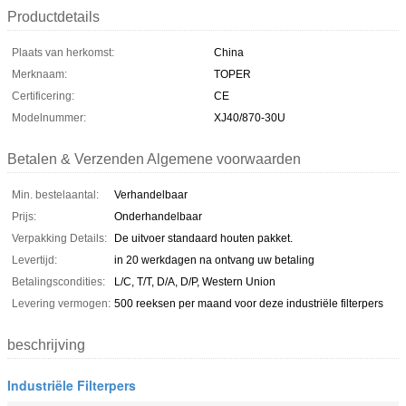
Productdetails
Plaats van herkomst:
China
Merknaam:
TOPER
Certificering:
CE
Modelnummer:
XJ40/870-30U
Betalen & Verzenden Algemene voorwaarden
Min. bestelaantal:
Verhandelbaar
Prijs:
Onderhandelbaar
Verpakking Details:
De uitvoer standaard houten pakket.
Levertijd:
in 20 werkdagen na ontvang uw betaling
Betalingscondities:
L/C, T/T, D/A, D/P, Western Union
Levering vermogen:
500 reeksen per maand voor deze industriële filterpers
beschrijving
Industriële Filterpers