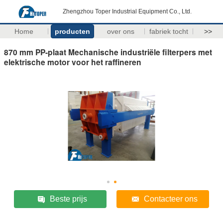
Zhengzhou Toper Industrial Equipment Co., Ltd.
Home
producten
over ons
fabriek tocht
>>
870 mm PP-plaat Mechanische industriële filterpers met
elektrische motor voor het raffineren
Beste prijs
Contacteer ons