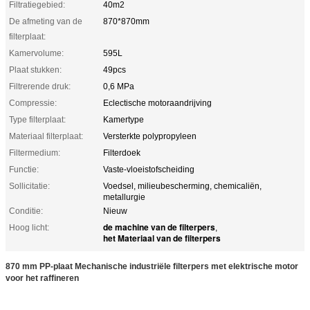
Filtratiegebied:
40m2
De afmeting van de
870*870mm
filterplaat:
Kamervolume:
595L
Plaat stukken:
49pcs
Filtrerende druk:
0,6 MPa
Compressie:
Eclectische motoraandrijving
Type filterplaat:
Kamertype
Materiaal filterplaat:
Versterkte polypropyleen
Filtermedium:
Filterdoek
Functie:
Vaste-vloeistofscheiding
Sollicitatie:
Voedsel, milieubescherming, chemicaliën,
metallurgie
Conditie:
Nieuw
de machine van de filterpers
Hoog licht:
,
het Materiaal van de filterpers
870 mm PP-plaat Mechanische industriële filterpers met elektrische motor
voor het raffineren