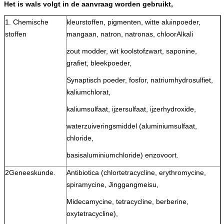
Het is w
als volgt in de aanvraag worden gebruikt,
1. Chemische
kleurstoffen, pigmenten, witte aluinpoeder,
stoffen
mangaan, natron, natronas, chloor
Alkali
zout modder, wit koolstofzwart, saponine,
grafiet, bleekpoeder,
Synaptisch poeder, fosfor, natriumhydrosulfiet,
kaliumchlorat,
kaliumsulfaat, ijzersulfaat, ijzerhydroxide,
waterzuiveringsmiddel (aluminiumsulfaat,
chloride,
basisaluminiumchloride) enzovoort.
2Geneeskunde.
Antibiotica (chlortetracycline, erythromycine,
spiramycine, Jinggangmeisu,
Midecamycine, tetracycline, berberine,
oxytetracycline),