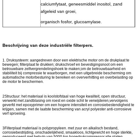
calciumfytaat, geneesmiddel inositol, zand
afgeleid van groei,
organisch fosfor, glucoamylase.
3Voedsel
rijstwijn, witte wijn, vruchtensappen, frisdranken,
bier, gist, citroenzuur,
Beschrijving van deze industriële filterpers.
plantaardige eiwitten, plantdichtheidszoeter,
glucose, stevia,
1. Druksysteem: aangedreven door een elektrische motor om de drukplaat te
bewegen; filterplaat te drukken; drukschroef en bevestigingsnoot om een
maltose, zetmeel, rijstmeel, maïsstroop,
betrouwbare zelfvergrendelingshoek te maken;om de betrouwbaarheid en
stabiliteit bij compressie te waarborgen, met een uitgebreide bescherming om
kauwgom, carrageen, MSG,
automatische motorbesturing te bereiken en oververhitting en overbelasting op
de motor te beschermen.
specerijen, saus vloeistof, oraal, soja, zeewier.
4. Raffinage
witte olie, sesamolie, licht olie, glycerine,
2Structuur: het materiaal is koolstofstaal van hoge kwaliteit, open structuur,
verwerkt met zandblasing om roest en oxide schil te verwijderen,vervolgens
machine olie, plantaardige olie.
geverfd met epoxyprimer om een hogere intensiteit en corrosiebestendigheid te
krijgen, samen met de laatste bescherming van acryl polyester anti-corrosieve
5Clay.
Kaolien, bentoniet, geactiveerde klei, klei,
verf sproeiing.
elektronische keramiek klei.
6.
een verscheidenheid aan vloeibare chemische
3Filterplaat materiaal is polypropyleen. met zuur en alkalisch bestand,
corrosiebestrijding, onschadelijkheid, smaakloos, lichtgewicht en hoge sterkte,
afvalwaterzuivering
afvalwater, afvalwater smelting, galvanisering
geproduceerd met behulp van 5000 ton hogedrukcompressor,alle platen