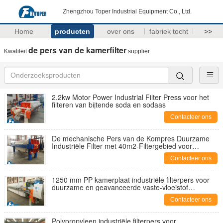
Zhengzhou Toper Industrial Equipment Co., Ltd.
Home
producten
over ons
fabriek tocht
>>
de pers van de kamerfilter
Kwaliteit
supplier.
2.2kw Motor Power Industrial Filter Press voor het
filteren van bijtende soda en sodaas
Contacteer ons
De mechanische Pers van de Kompres Duurzame
Industriële Filter met 40m2-Filtergebied voor
Basischemische producten
Contacteer ons
1250 mm PP kamerplaat industriële filterpers voor
duurzame en geavanceerde vaste-vloeistof
scheiding
Contacteer ons
Polypropyleen industriële filterpers voor