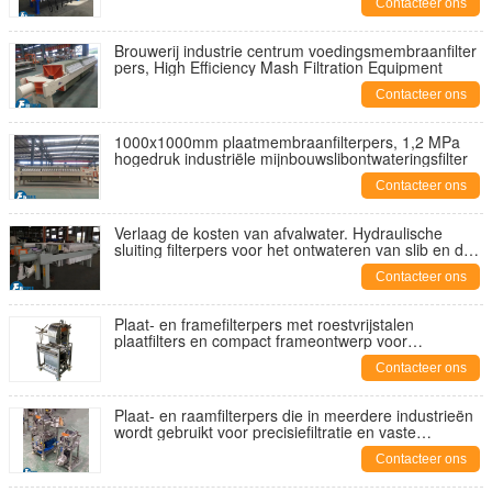
Contacteer ons
Brouwerij industrie centrum voedingsmembraanfilter
pers, High Efficiency Mash Filtration Equipment
Contacteer ons
1000x1000mm plaatmembraanfilterpers, 1,2 MPa
hogedruk industriële mijnbouwslibontwateringsfilter
Contacteer ons
Verlaag de kosten van afvalwater. Hydraulische
sluiting filterpers voor het ontwateren van slib en de
behandeling van afvalwater in de drukkerij- en
Contacteer ons
verfindustrie.
Plaat- en framefilterpers met roestvrijstalen
plaatfilters en compact frameontwerp voor
eenvoudige mobiliteit en filtratie
Contacteer ons
Plaat- en raamfilterpers die in meerdere industrieën
wordt gebruikt voor precisiefiltratie en vaste
vloeistofseparatie
Contacteer ons