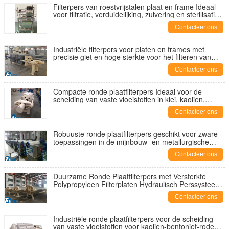
Filterpers van roestvrijstalen plaat en frame Ideaal
voor filtratie, verduidelijking, zuivering en sterilisatie
van verschillende vloeistoffen
Contacteer ons
Industriële filterpers voor platen en frames met
precisie giet en hoge sterkte voor het filteren van
cosmetische olie en oliën
Contacteer ons
Compacte ronde plaatfilterpers Ideaal voor de
scheiding van vaste vloeistoffen in klei, kaolien,
bentoniet en zeldzame aardverwerkingsinstallaties
Contacteer ons
Robuuste ronde plaatfilterpers geschikt voor zware
toepassingen in de mijnbouw- en metallurgische
industrie
Contacteer ons
Duurzame Ronde Plaatfilterpers met Versterkte
Polypropyleen Filterplaten Hydraulisch Perssysteem
en Hoogsterkte Koolstofstalen Frame
Contacteer ons
Industriële ronde plaatfilterpers voor de scheiding
van vaste vloeistoffen voor kaolien-bentoniet-rode