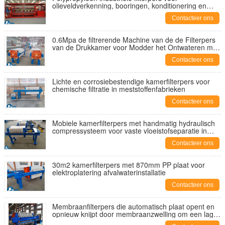
olieveldverkenning, booringen, konditionering en
scheiding van slib
Contacteer ons
0.6Mpa de filtrerende Machine van de de Filterpers
van de Drukkamer voor Modder het Ontwateren met
630mm pp Plaat
Contacteer ons
Lichte en corrosiebestendige kamerfilterpers voor
chemische filtratie in meststoffenfabrieken
Contacteer ons
Mobiele kamerfilterpers met handmatig hydraulisch
compressysteem voor vaste vloeistofseparatie in
verschillende industriële toepassingen
Contacteer ons
30m2 kamerfilterpers met 870mm PP plaat voor
elektroplatering afvalwaterinstallatie
Contacteer ons
Membraanfilterpers die automatisch plaat opent en
opnieuw knijpt door membraanzwelling om een lager
koekvocht te bereiken