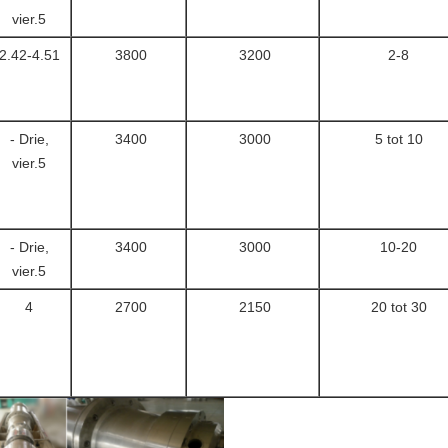
vier.5
2.42-4.51
3800
3200
2-8
- Drie,
3400
3000
5 tot 10
vier.5
- Drie,
3400
3000
10-20
vier.5
4
2700
2150
20 tot 30