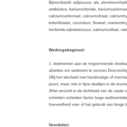
Bijvoorbeeld: adipiczuur, alu, aluminium
antibiotica, bariumchloride, bariumcarbonaa
calciumcarbonaat, calciumcitraat, calciumhy
kolenflotatie, corundum, fluweel, maïsembry
herbicide,wijnsteenzuur, natriumsulfaat, na
Werkingsbeginsel:
1. deelnemen aan de ringvormende vloeibar
afzetten om sediment te vormen.Doorzichtige
2Bij het afscheid met handmatige of mechan
poort, maar niet in fijne deeltjes in de dr
3Het verschil in de dichtheid van de vaste-v
scheiden scheiden factor hoge sedimentatie
hoeveelheid voer of het gebruik van lange t
Voordelen: