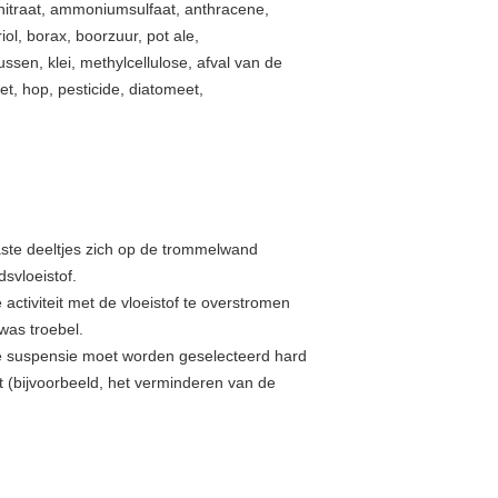
itraat, ammoniumsulfaat, anthracene,
ol, borax, boorzuur, pot ale,
sen, klei, methylcellulose, afval van de
t, hop, pesticide, diatomeet,
ste deeltjes zich op de trommelwand
svloeistof.
ctiviteit met de vloeistof te overstromen
was troebel.
an de suspensie moet worden geselecteerd hard
t (bijvoorbeeld, het verminderen van de