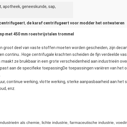
, apotheek, geneeskunde, sap,
centrifugeert
,
de karaf centrifugeert voor modder het ontwateren
omp met 450 mm roestvrijstalen trommel
 groot deel van vaste stoffen moeten worden gescheiden, zijn decan
 continu.. Hoge centrifugale krachten scheiden de fijn verdeelde vas
aakt ze bruikbaar in een grote verscheidenheid aan industrieën over 
ast aan de specifieke toepassingDe toepassingen variëren van het ont
.
r, continue werking, vlotte werking, sterke aanpasbaarheid aan het s
oud, enz.
dustrieën als chemie, lichte industrie, farmaceutische industrie, voe