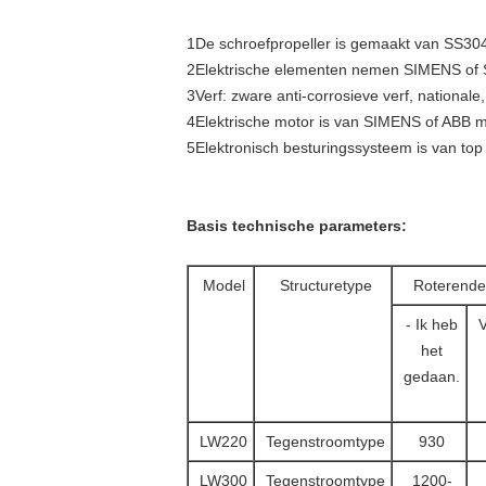
1De schroefpropeller is gemaakt van SS304
2Elektrische elementen nemen SIMENS of 
3Verf: zware anti-corrosieve verf, nationale, 
4Elektrische motor is van SIMENS of ABB m
5Elektronisch besturingssysteem is van top
Basis technische parameters:
Model
Structuretype
Roterende
- Ik heb
het
gedaan.
LW220
Tegenstroomtype
930
LW300
Tegenstroomtype
1200-