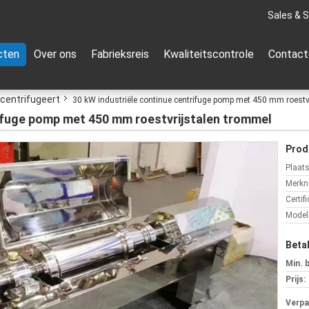
Sales & S
cten
Over ons
Fabrieksreis
Kwaliteitscontrole
Contact
 centrifugeert
30 kW industriële continue centrifuge pomp met 450 mm roestv
rifuge pomp met 450 mm roestvrijstalen trommel
Prod
Plaat
Merkn
Certifi
Mode
Beta
Min. 
Prijs:
Verpa