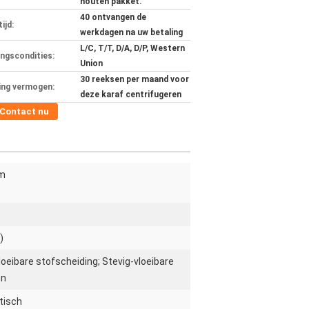
houten pakket.
40 ontvangen de
ijd:
werkdagen na uw betaling
L/C, T/T, D/A, D/P, Western
ingscondities:
Union
30 reeksen per maand voor
ing vermogen:
deze karaf centrifugeren
Contact nu
m
)
oeibare stofscheiding; Stevig-vloeibare
on
tisch