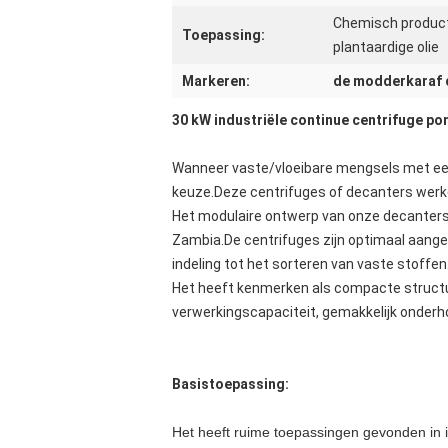
Chemisch product
Toepassing:
plantaardige olie
Markeren:
de modderkaraf 
30 kW industriële continue centrifuge p
Wanneer vaste/vloeibare mengsels met een
keuze.Deze centrifuges of decanters werken
Het modulaire ontwerp van onze decanters m
Zambia.De centrifuges zijn optimaal aangep
indeling tot het sorteren van vaste stoffen
Het heeft kenmerken als compacte structuu
verwerkingscapaciteit, gemakkelijk onderh
Basistoepassing:
Het heeft ruime toepassingen gevonden in in