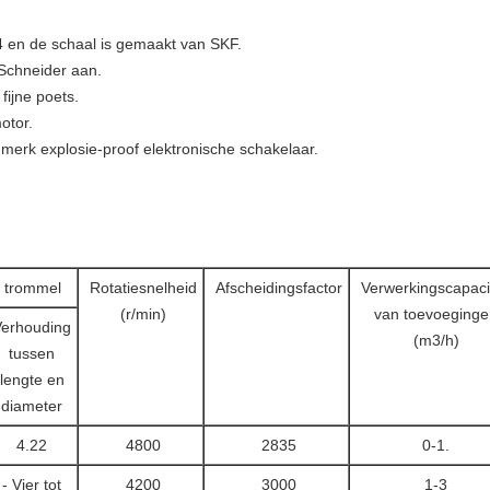
 en de schaal is gemaakt van SKF.
Schneider aan.
fijne poets.
otor.
 merk explosie-proof elektronische schakelaar.
 trommel
Rotatiesnelheid
Afscheidingsfactor
Verwerkingscapacit
(r/min)
van toevoeginge
Verhouding
(m3/h)
tussen
lengte en
diameter
4.22
4800
2835
0-1.
- Vier tot
4200
3000
1-3