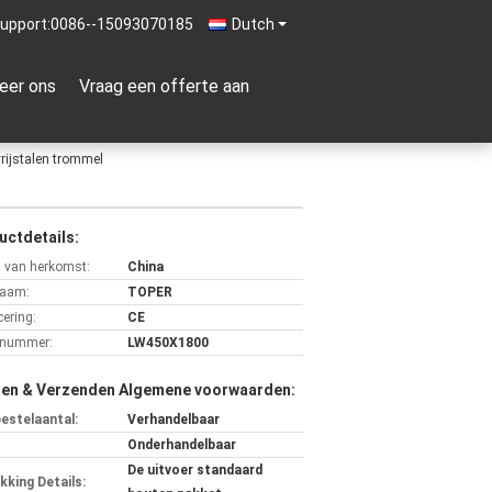
upport:
0086--15093070185
Dutch
eer ons
Vraag een offerte aan
rijstalen trommel
uctdetails:
s van herkomst:
China
aam:
TOPER
cering:
CE
lnummer:
LW450X1800
len & Verzenden Algemene voorwaarden:
bestelaantal:
Verhandelbaar
Onderhandelbaar
De uitvoer standaard
kking Details: