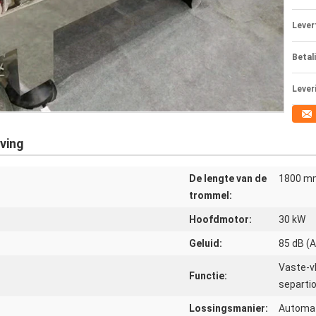
Levert
Betal
Lever
ving
De lengte van de
1800 m
trommel:
Hoofdmotor:
30 kW
Geluid:
85 dB (A
Vaste-vl
Functie:
separti
Lossingsmanier:
Automa