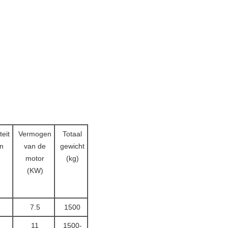
eit
Vermogen
Totaal
n
van de
gewicht
motor
(kg)
(KW)
7.5
1500
11
1500-