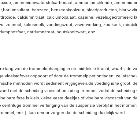
hydroxide, ammoniumwaterstofcarbonaat, ammoniumchloride, ammoniumn
t,bariumsulfaat, benzeen, benzeenkoolzuur, bloedproducten, blauw vitri
droxide, calciumnitraat, calciumoxalaat, caseïne, vezels,gecromeerd kus
o, zetmeel, kokosmelk, voedingszout, visverwerking, zoutkoek, mirabilie
triumphosfaat, natriumnitraat, houtskoolzwart, enz.
e laag van de trommelophanging in de middelste kracht, waarbij de va
 vloeistofoverlooppoort of door de trommelpipet ontladen, zei afscheid
ische methoden wordt sediment vrijgegeven.de voeding is te groot, de a
umwand met de scheiding vloeistof ontlading trommel, zodat de scheiding 
loeibare fase is klein.kleine vaste deeltjes of vloeibare viscositeit v
 centrifuge trommel verlenging van de suspensie verblijf in het momen
rommel, enz.), kan ervoor zorgen dat de scheiding duidelijk werd.