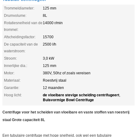
Trommeldiameter:
125 mm
Drumvolume:
8L
Rotatiesnelheid van de
14000 r/min
trommel:
Afscheidingsfactor:
15700
De capaciteit van de
2500 l/h
waterstroom:
Stroom:
3,0 kW
Innerlijke dia.:
125 mm
Motor:
380V, 50hz of zoals vereisen
Materiaal:
Roestvrij staal
Garantie:
12 maanden
de vloeibare stevige scheiding centrifugeert
Hoog licht:
,
Buisvormige Bowl Centrifuge
Centrifuge voor het scheiden van vloeibare en vaste stoffen van roestvrij
staal Grote capaciteit 8L
Een tubulaire centrifuge met hoge snelheid, ook wel een tubulaire