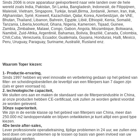
Sinds 2006 is onze apparatuur geëxporteerd naar vele landen over de hele
wereld zoals India, Pakistan, Sri Lanka, Bangladesh, Indonesië, de Filippijnen,
Maleisië, Vietnam, Singapore, Turkije, Israël,Birma, Jordanië, Jemen, Iran, Irak,
Afghanistan, Syrië, Koeweit, Kazachstan, Qatar, Korea, Azerbeidzjan, de VAE,
Bhutan, Thailand, Libanon, Bahrein, Egypte, Libië, Ethiopië, Kenia, Somalië,
Tanzania, Liberia,Ivoorkust, Ghana, Nigeria, Kameroen, Tsjaad, Guinee,
Zambia, Zimbabwe, Malawi, Congo, Gabon, Angola, Mozambique, Botswana,
Namibië, Zuid-Afrika, Argentinië, Bahamas, Bolivia, Brazilië, Canada, Colombia,
Chili,Cuba, Venezuela, Ecuador, Guatemala, Guyana, Honduras, Haïti, Mexico,
Peru, Uruguay, Paraguay, Suriname, Australië, Rusland enz.
Waarom Toper kiezen:
1- Productie-ervaring,
Sinds 1997 hebben wij veel innovatie en verbetering gedaan op het gebied van
filter- en scheidingstoestellen.de levertijd van een filterpers kan 7 dagen zijn
((als er geen voorraad is).
2. technologische capaciteit,
We sluiten ons aan en maken de standaard van de filterpersindustrie in China,
al onze producten hebben CE-certificaat, ook zullen ze worden getest voordat
ze worden geleverd.
3Onze superioriteit.
We zijn in de eerste klasse op het gebied van filterpers van China, meer dan
250.000 m2 landoppervlakte en blijven ontwikkelen.je kunt altijd een goed type
kiezen.
4De beste after-sales,
Lever professionele operatietraining, tijdige problemen in 24 uur, we zullen ons
best doen om uw problemen op te lossen op basis van geen invloed van uw
apparatuur werken.