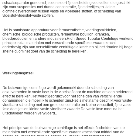
schaalseparator genoemd, is een soort fijne scheidingstoestellen die geschikt
zijn voor suspensies met dunne concentratie, fijne deeltjes,en kleine
dichtheidsverschillen tussen vaste en vloeibare stoffen, of scheiding van
vloeistof-vloeistof-vaste stoffen.
Het is onmisbare apparatuur voor farmaceutische, voedingsmiddelen,
chemische, biologische producten, fermentatie bouillon, dranken,
bloedproducten en andere industrieën.High Speed Tubular Centrifuge werkend
principe is dat materialen met verschillende specifieke zwaartekracht
onderhevig zijn aan verschillende centrifugale krachten bij het draaien bij hoge
snelheid, om het doel van de scheiding te bereiken.
Werkingsbeginsel:
De buisvormige centrifuge wordt gekenmerkt door de scheiding van
onzuiverheden in vaste fase in de vloeistof door de machine om een helderend
effect te bereiken.Het wordt gebruikt voor het scheiden van verschillende
ophangingen die moeilijk te scheiden zijn.Het is met name geschikt voor vaste-
vloeibare scheiding met een grote concentratie en kleine viscositeit, fijne vaste
fase deeltjes en kleine vaste-vloeibare zwaarte.De vaste fase moet na het
uitschakelen worden verwijderd..
Het principe van de buisvormige centrifuge is het effectief scheiden van de
materialen met verschillende specifieke zwaartekracht door middel van de