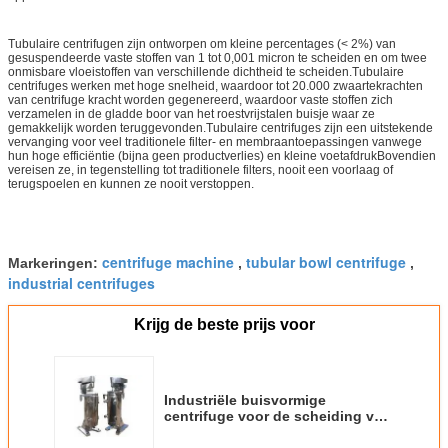
Tubulaire centrifugen zijn ontworpen om kleine percentages (< 2%) van
gesuspendeerde vaste stoffen van 1 tot 0,001 micron te scheiden en om twee
onmisbare vloeistoffen van verschillende dichtheid te scheiden.Tubulaire
centrifuges werken met hoge snelheid, waardoor tot 20.000 zwaartekrachten
van centrifuge kracht worden gegenereerd, waardoor vaste stoffen zich
verzamelen in de gladde boor van het roestvrijstalen buisje waar ze
gemakkelijk worden teruggevonden.Tubulaire centrifuges zijn een uitstekende
vervanging voor veel traditionele filter- en membraantoepassingen vanwege
hun hoge efficiëntie (bijna geen productverlies) en kleine voetafdrukBovendien
vereisen ze, in tegenstelling tot traditionele filters, nooit een voorlaag of
terugspoelen en kunnen ze nooit verstoppen.
centrifuge machine
tubular bowl centrifuge
Markeringen:
,
,
industrial centrifuges
Krijg de beste prijs voor
Industriële buisvormige
centrifuge voor de scheiding van
vaste vloeistoffen in de industrie
van fermentatiebroude dranken