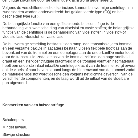
centrifuge kracht die door de centrifuge kracht wordt gegenereerd.
Volgens de verschillende scheidsprincipes kunnen buisvormige centrifugen in
twee soorten worden onderverdeeld: het geklariseerde type (GQ) en het
gescheiden type (GF).
De belangrijkste functie van een geïllustreerde buiscentrifuge is de
behandeling van twee scheiding van vloeistof en vaste stoffen; de belangrijkste
functie van de centrifuge is de behandeling van vloeistoffen in vloeistof- of
vloeistoffase, vloeistof- en vaste fase.
De buisvormige scheiding bestaat uit een romp, een transmissie, een trommel
en een verzamelbak.De inlaatlagers bestaan uit een flexibele hoofdas aan de
bovenkant van de trommel en een demplager aan de onderkantDe motor loopt
door de transmissie, zodat de as van de trommel zelf met een hoge snelheid
draait en een sterk centrifugale krachtveld in de trommel vormt.en het materiaal
heeft een onderste inlaat inlaatDe centrifuge kracht van de trommel zorgt ervoor
dat de vloeistof naar boven stroomt langs de binnenwand van de trommel.zodat
de materiële vloeistof wordt gescheiden volgens het dichtheidsverschil van de
verschillende componenten, en de laag wordt uit de uitlaat van de vloeibare
pan afgevoerd.
Kenmerken van een buiscentrifuge
Schalenpers
Minder lawaai.
Stevige structuur