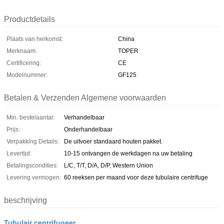
Productdetails
Plaats van herkomst:
China
Merknaam:
TOPER
Certificering:
CE
Modelnummer:
GF125
Betalen & Verzenden Algemene voorwaarden
Min. bestelaantal:
Verhandelbaar
Prijs:
Onderhandelbaar
Verpakking Details:
De uitvoer standaard houten pakket.
Levertijd:
10-15 ontvangen de werkdagen na uw betaling
Betalingscondities:
L/C, T/T, D/A, D/P, Western Union
Levering vermogen:
60 reeksen per maand voor deze tubulaire centrifuge
beschrijving
Tubulair centrifugeer