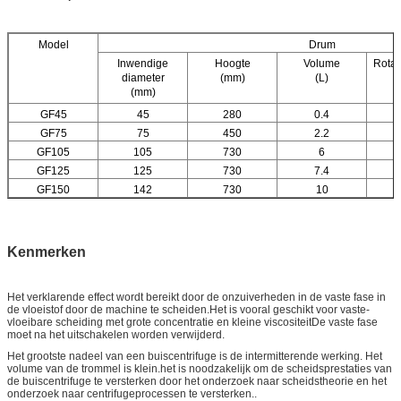
Model
Drum
Inwendige
Hoogte
Volume
Rotat
diameter
(mm)
(L)
(
(mm)
GF45
45
280
0.4
GF75
75
450
2.2
GF105
105
730
6
GF125
125
730
7.4
GF150
142
730
10
Kenmerken
Het verklarende effect wordt bereikt door de onzuiverheden in de vaste fase in
de vloeistof door de machine te scheiden.Het is vooral geschikt voor vaste-
vloeibare scheiding met grote concentratie en kleine viscositeitDe vaste fase
moet na het uitschakelen worden verwijderd.
Het grootste nadeel van een buiscentrifuge is de intermitterende werking. Het
volume van de trommel is klein.het is noodzakelijk om de scheidsprestaties van
de buiscentrifuge te versterken door het onderzoek naar scheidstheorie en het
onderzoek naar centrifugeprocessen te versterken..