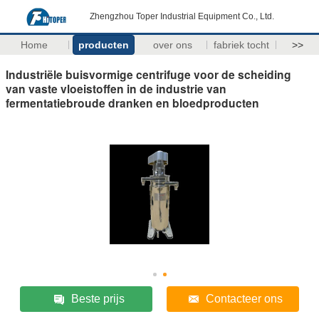
Zhengzhou Toper Industrial Equipment Co., Ltd.
Home
producten
over ons
fabriek tocht
>>
Industriële buisvormige centrifuge voor de scheiding
van vaste vloeistoffen in de industrie van
fermentatiebroude dranken en bloedproducten
Beste prijs
Contacteer ons