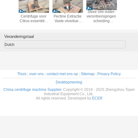
Precision Tubular
Voedingsmiddelenindustrie
3fase olie-water-
Precision 
Centrifuge voor
Pectine Extractie
verontreinigingen
Centrifug
Citrus essentiële
Vaste-vloeibare
scheiding
Citrus ess
oliën Extractie
2Fase Separatie
buiscentrifuge,Dia.125mm
oliën Ext
1.5kw Separator
Roestvrij staal
SS trommel
1.5kw Sep
Drum Separator
scheider
Veranderingstaal
Tubulaire
centrifuge
Dutch
Thuis
|
over ons
|
contact met ons op
|
Sitemap
|
Privacy Policy
Desktopmening
China centrifuge machine Supplier.
Copyright © 2019 - 2025 Zhengzhou Toper
Industrial Equipment Co., Ltd..
All rights reserved. Developed by
ECER