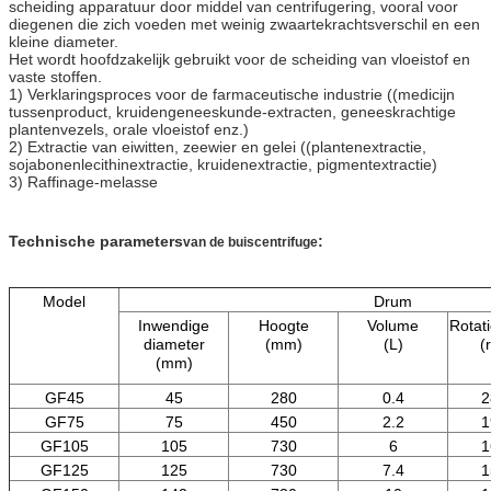
scheiding apparatuur door middel van centrifugering, vooral voor
diegenen die zich voeden met weinig zwaartekrachtsverschil en een
kleine diameter.
Het wordt hoofdzakelijk gebruikt voor de scheiding van vloeistof en
vaste stoffen.
1) Verklaringsproces voor de farmaceutische industrie ((medicijn
tussenproduct, kruidengeneeskunde-extracten, geneeskrachtige
plantenvezels, orale vloeistof enz.)
2) Extractie van eiwitten, zeewier en gelei ((plantenextractie,
sojabonenlecithinextractie, kruidenextractie, pigmentextractie)
3) Raffinage-melasse
Technische parameters
:
van de buiscentrifuge
Model
Drum
Inwendige
Hoogte
Volume
Rotat
diameter
(mm)
(L)
(
(mm)
GF45
45
280
0.4
2
GF75
75
450
2.2
1
GF105
105
730
6
1
GF125
125
730
7.4
1