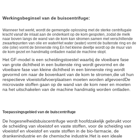
Werkingsbeginsel van de buiscentrifuge:
Wanneer het werkt, wordt de gemengde oplossing met de sterke centrifugale
kracht vanaf de inlaat aan de onderkant op de kom gespoten, zodat de melk
naar boven langs de wand van de kom kan stromen.samen met verschillende
zwaartepunten van olie en waterHet water (water) vormt de buitenste ring en de
olie (olie) vormt de binnenste ring.En het kleine deeltje wordt op de muur van
de kom gezet en handmatig ontladen nadat de machine stopt.
Het GF-model is een scheidingstoestel waarbij de vloeibare fase
van grote dichtheid in een buitenste ring wordt gevormd en de
vloeibare fase van kleine dichtheid in een binnenste ring wordt
gevormd om naar de bovenkant van de kom te stromen,die uit hun
respectieve vloeistofafvoerplaatsen moeten worden afgevoerdDe
micro­vaste stoffen gaan op de wand van de kom neer en moeten
na het uitschakelen van de machine handmatig worden ontladen.
Toepassingsgebied van de buiscentrifuge
De hogesnelheidsbuiscentrifuge wordt hoofdzakelijk gebruikt voor
de scheiding van vloeistof en vaste stoffen, voor de scheiding van
vloeistof en vloeistof en vaste stoffen in de bio-farmacie, de
drankenindustrie en de chemische industrie.Het is een ideale