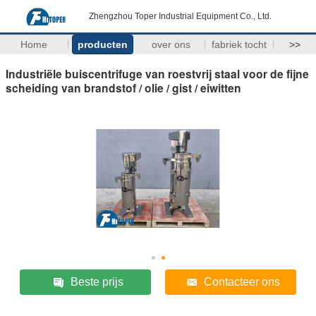
Zhengzhou Toper Industrial Equipment Co., Ltd.
Home
producten
over ons
fabriek tocht
>>
Industriële buiscentrifuge van roestvrij staal voor de fijne
scheiding van brandstof / olie / gist / eiwitten
Beste prijs
Contacteer ons