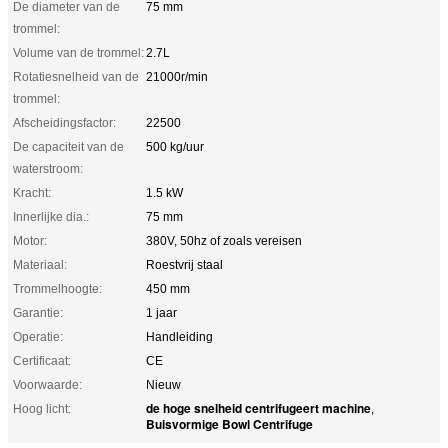
De diameter van de
75 mm
trommel:
Volume van de trommel:
2.7L
Rotatiesnelheid van de
21000r/min
trommel:
Afscheidingsfactor:
22500
De capaciteit van de
500 kg/uur
waterstroom:
Kracht:
1.5 kW
Innerlijke dia.:
75 mm
Motor:
380V, 50hz of zoals vereisen
Materiaal:
Roestvrij staal
Trommelhoogte:
450 mm
Garantie:
1 jaar
Operatie:
Handleiding
Certificaat:
CE
Voorwaarde:
Nieuw
de hoge snelheid centrifugeert machine
Hoog licht:
,
Buisvormige Bowl Centrifuge