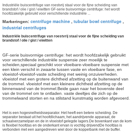
Industriële buiscentrifuge van roestvrij staal voor de fijne scheiding van
brandstof / olie / gist / eiwitten GF-serie buisvormige centrifuge: het wordt
hoofdzakelijk gebruikt voor verschillende industriële ...
centrifuge machine
tubular bowl centrifuge
Markeringen:
,
,
industrial centrifuges
Industriële buiscentrifuge van roestvrij staal voor de fijne scheiding van
brandstof / olie / gist / eiwitten
GF-serie buisvormige centrifuge: het wordt hoofdzakelijk gebruikt
voor verschillende industriële suspensie zeer moeilijk te
scheiden,speciaal geschikt voor vloeibare-vloeibare suspensie met
een klein verschil in zwaarte tussen vaste en vloeibare fase, en
vloeistof-vloeistof-vaste scheiding met weinig onzuiverheden.
vloeistof met een grotere dichtheid afzetting op de buitenwand van
de trommel. vloeistof met een kleinere dichtheid afzetting op de
binnenwand van de trommel.Beide gaan naar het bovenste deel
van de trommel om te ontladen. vaste deeltjes die zich op de
trommelwand storten en na stilstand kunstmatig worden afgevoerd.
Het is een hogesnelheidsseparator. Het heeft een betere scheiding. De
separator bestaat uit het hoofdlichaam, het aandrijvende apparaat, de
schaalverzamelpan en de in vloeistof gelegde lagers.De bovenkant van de kom
is flexibel hoofdas en de onderkant ervan is vochtig drijvendDe hoofdas is
verbonden met een aangedreven wiel door de koppelbank met de buffer.