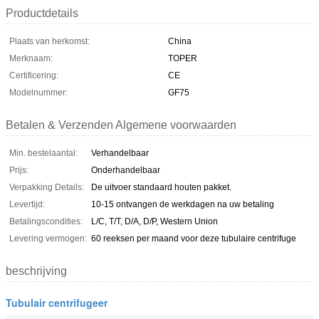
Productdetails
Plaats van herkomst:
China
Merknaam:
TOPER
Certificering:
CE
Modelnummer:
GF75
Betalen & Verzenden Algemene voorwaarden
Min. bestelaantal:
Verhandelbaar
Prijs:
Onderhandelbaar
Verpakking Details:
De uitvoer standaard houten pakket.
Levertijd:
10-15 ontvangen de werkdagen na uw betaling
Betalingscondities:
L/C, T/T, D/A, D/P, Western Union
Levering vermogen:
60 reeksen per maand voor deze tubulaire centrifuge
beschrijving
Tubulair centrifugeer