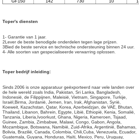
GF150
142
730
10
1
Toper's diensten
1- Garantie van 1 jaar.
2Lever de beste benodigde onderdelen tegen lage prijzen.
3Bied de beste service en technische ondersteuning binnen 24 uur.
4- Alle soorten van gespecialiseerde verwarring oplossen.
Toper bedrijf inleiding:
Sinds 2006 is onze apparatuur geëxporteerd naar vele landen over
de hele wereld zoals India, Pakistan, Sri Lanka, Bangladesh,
Indonesië, de Filippijnen, Maleisië, Vietnam, Singapore, Turkije,
Israël,Birma, Jordanië, Jemen, Iran, Irak, Afghanistan, Syrië,
Koeweit, Kazachstan, Qatar, Korea, Azerbeidzjan, de VAE, Bhutan,
Thailand, Libanon, Bahrein, Egypte, Libië, Ethiopië, Kenia, Somalië,
Tanzania, Liberia,Ivoorkust, Ghana, Nigeria, Kameroen, Tsjaad,
Guinee, Zambia, Zimbabwe, Malawi, Congo, Gabon, Angola,
Mozambique, Botswana, Namibië, Zuid-Afrika, Argentinië, Bahamas,
Bolivia, Brazilië, Canada, Colombia, Chili,Cuba, Venezuela, Ecuador,
Guatemala, Guyana, Honduras, Haïti, Mexico, Peru, Uruguay,