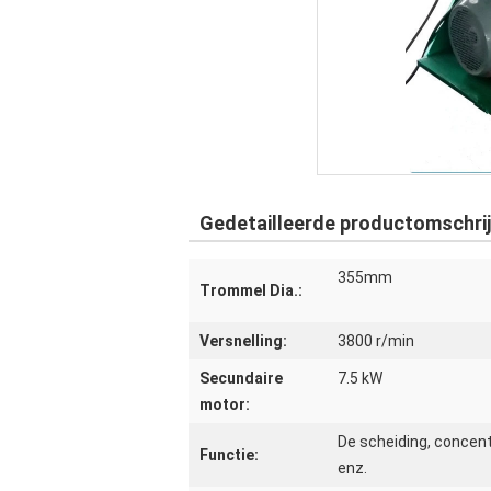
Gedetailleerde productomschrij
355mm
Trommel Dia.:
Versnelling:
3800 r/min
Secundaire
7.5 kW
motor:
De scheiding, concentra
Functie:
enz.