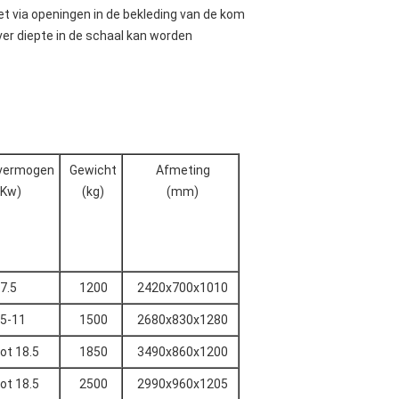
et via openingen in de bekleding van de kom
er diepte in de schaal kan worden
vermogen
Gewicht
Afmeting
(Kw)
(kg)
(mm)
7.5
1200
2420x700x1010
.5-11
1500
2680x830x1280
ot 18.5
1850
3490x860x1200
ot 18.5
2500
2990x960x1205