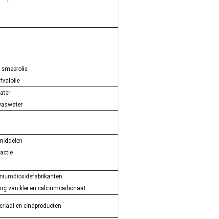
r smeerolie
fvalolie
water
waswater
middelen
actie
aniumdioxide
fabrikanten
ing van klei en calciumcarbonaat
eriaal en eindproducten