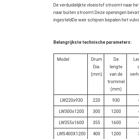
De verduidelijkte vloeistof stroomt naar he
naar buiten stroomt.Deze openingen bevatt
ingesteldDe weir schijven bepalen het vul
Belangrijkste technische parameters:
Model
Drum
De
Le
Dia.
lengte
(mm)
van de
verh
trommel
(mm)
LW220x930
220
930
LW300x1200
300
1200
LW355x1600
355
1600
LWS400X1200
400
1200