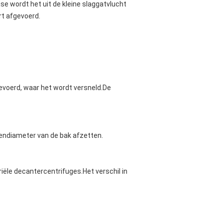
se wordt het uit de kleine slaggatvlucht
rt afgevoerd.
evoerd, waar het wordt versneld.De
nendiameter van de bak afzetten.
riële decantercentrifuges.Het verschil in