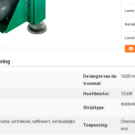
Levert
Betal
Lever
ving
De lengte van de
1600 
trommel:
Hoofdmotor:
15 kW
dubbel
Strijdtype:
tie, uittreksel, raffineert, verduidelijkt
Chemisc
Toepassing:
enz.