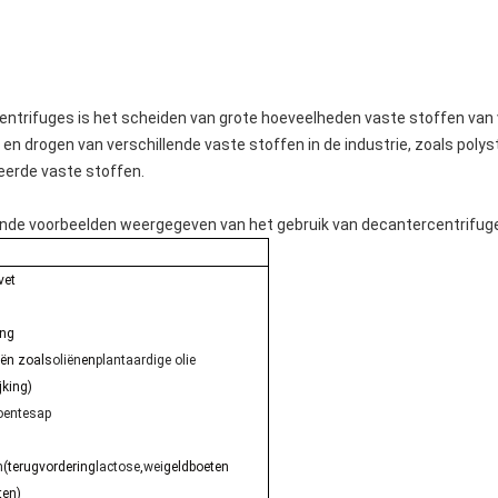
entrifuges is het scheiden van grote hoeveelheden vaste stoffen van 
n drogen van verschillende vaste stoffen in de industrie, zoals polys
eerde vaste stoffen.
ende voorbeelden weergegeven van het gebruik van decantercentrifuges
vet
ing
iën zoals
oliën
en
plantaardige olie
jking)
oentesap
n
(terugvordering
lactose
,
wei
geldboeten
ten)