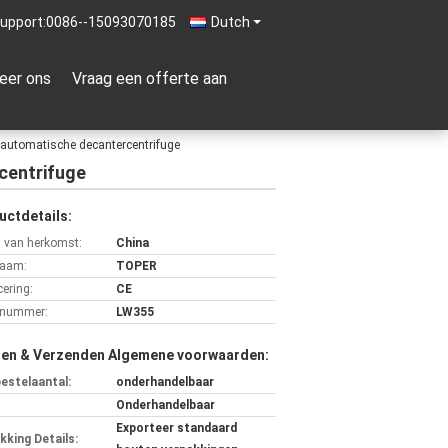
upport:
0086--15093070185
Dutch
eer ons
Vraag een offerte aan
 automatische decantercentrifuge
centrifuge
uctdetails:
s van herkomst:
China
aam:
TOPER
cering:
CE
lnummer:
LW355
len & Verzenden Algemene voorwaarden:
bestelaantal:
onderhandelbaar
Onderhandelbaar
Exporteer standaard
kking Details: