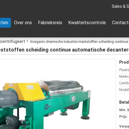
Sales & S
cten
Over ons
Fabrieksreis
Kwaliteitscontrole
Contact
 centrifugeert
Inorganic chemische industrie meststoffen scheiding continue
eststoffen scheiding continue automatische decanter
Prod
Plaat
Merkn
Certifi
Mode
Beta
Min. 
Prijs:
Verpa