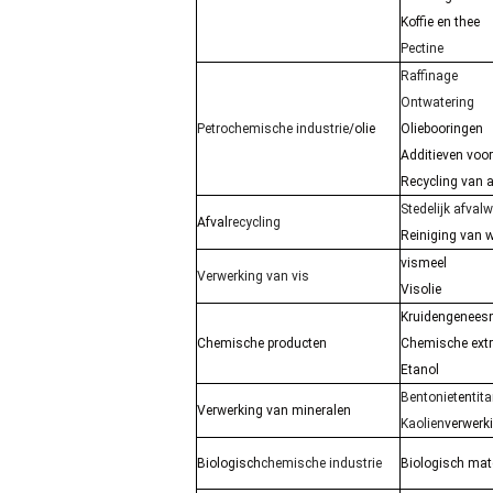
Koffie en thee
Pectine
Raffinage
Ontwatering
Petrochemische industrie
/olie
Oliebooringen
Additieven voo
Recycling van a
Stedelijk afval
Afval
recycling
Reiniging van 
vismeel
Verwerking van vis
Visolie
Kruidengenees
Chemische producten
Chemische extr
Etanol
Bentoniet
en
tit
Verwerking van mineralen
Kaolien
verwerk
Biologisch
chemische industrie
Biologisch mat