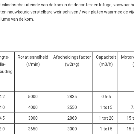
t cilindrische uiteinde van de kom in de decantercentrifuge, vanwaar h
en nauwkeurig verstelbare weir schijven / weir platen waarmee de vijv
volume van de kom.
ngte-
Rotatiesnelheid
Afscheidingsfactor
Capaciteit
Motor
dia-
(r/min)
(w2r/g)
(m3/h)
ouding
4.2
5000
2835
0.5-5
4.0
4000
2550
1 tot 5
7
4.5
3800
2868
1 tot 20
15 t
3.0
3650
3000
1 tot 5
15 t