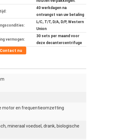
houten verpakkingen.
40 werkdagen na
ijd:
ontvangst van uw betaling
L/C, T/T, D/A, D/P, Western
ingscondities:
Union
30 sets per maand voor
ing vermogen:
deze decantercentrifuge
Contact nu
mm
e motor en frequentieomzetting
h, mineraal voedsel, drank, biologische