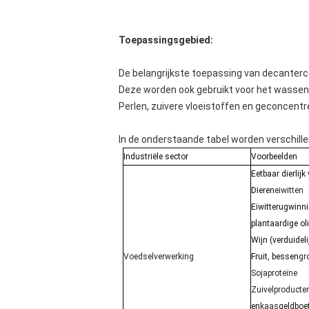
Toepassingsgebied:
De belangrijkste toepassing van decanterc
Deze worden ook gebruikt voor het wassen e
Perlen, zuivere vloeistoffen en geconcentr
In de onderstaande tabel worden verschill
Industriële sector
Voorbeelden
Eetbaar dierlijk 
Dieren
eiwitten
Eiwitterugwinn
plantaardige ol
Wijn (verduideli
Voedselverwerking
Fruit, bessen
gr
Sojaproteïne
Zuivelproducte
en
kaas
geldboe