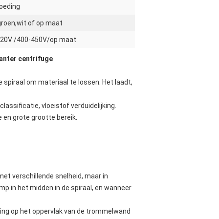
oeding
groen,wit of op maat
20V /400-450V/op maat
anter centrifuge
spiraal om materiaal te lossen. Het laadt,
ssificatie, vloeistof verduidelijking.
 en grote grootte bereik.
 met verschillende snelheid, maar in
mp in het midden in de spiraal, en wanneer
king op het oppervlak van de trommelwand