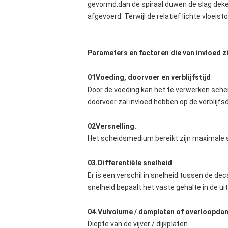
gevormd.dan de spiraal duwen de slag deken
afgevoerd. Terwijl de relatief lichte vloeis
Parameters en factoren die van invloed z
01Voeding, doorvoer en verblijfstijd
Door de voeding kan het te verwerken sche
doorvoer zal invloed hebben op de verblijfsd
02Versnelling.
Het scheidsmedium bereikt zijn maximale s
03.Differentiële snelheid
Er is een verschil in snelheid tussen de de
snelheid bepaalt het vaste gehalte in de uit
04.Vulvolume / damplaten of overloopda
Diepte van de vijver / dijkplaten