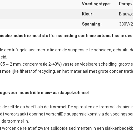
Voedingstype:
Pompv
Kleur:
Blauw,
Spanning:
380V/2
mische industrie meststoffen scheiding continue automatische dec
 centrifugele sedimentatie om de suspensie te scheiden, gebruikt de 
eid.
005 ~ 2 mm, concentratie 2-40%) vaste en vloeibare scheiding, groottecla
moeilijke filterstof recycling, en het materiaal met grote concentratie
uge voor industriële maïs- aardappelzetmeel
 die dezelfde as heeft als de trommel. De spiraal en de trommel draaien
wordt veroorzaakt door het verschilDe suspensie komt via de voedingspo
l de trommel in.
t worden de relatief zware solidoïde sedimenten in een slakkenbedek