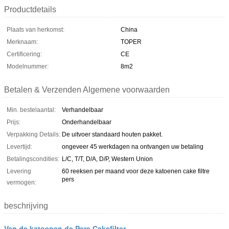
Productdetails
Plaats van herkomst:
China
Merknaam:
TOPER
Certificering:
CE
Modelnummer:
8m2
Betalen & Verzenden Algemene voorwaarden
Min. bestelaantal:
Verhandelbaar
Prijs:
Onderhandelbaar
Verpakking Details:
De uitvoer standaard houten pakket.
Levertijd:
ongeveer 45 werkdagen na ontvangen uw betaling
Betalingscondities:
L/C, T/T, D/A, D/P, Western Union
Levering
60 reeksen per maand voor deze katoenen cake filtre
pers
vermogen:
beschrijving
Van de katoenen de Pers Cakefilter