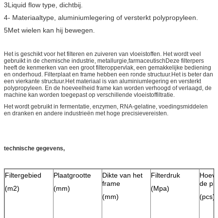
3Liquid flow type, dichtbij.
4- Materiaaltype, aluminiumlegering of versterkt polypropyleen.
5Met wielen kan hij bewegen.
Het is geschikt voor het filteren en zuiveren van vloeistoffen. Het wordt veel
gebruikt in de chemische industrie, metallurgie,farmaceutischDeze filterpers
heeft de kenmerken van een groot filteroppervlak, een gemakkelijke bediening
en onderhoud. Filterplaat en frame hebben een ronde structuur.Het is beter dan
een vierkante structuur.Het materiaal is van aluminiumlegering en versterkt
polypropyleen. En de hoeveelheid frame kan worden verhoogd of verlaagd, de
machine kan worden toegepast op verschillende vloeistoffiltratie.
Het wordt gebruikt in fermentatie, enzymen, RNA-gelatine, voedingsmiddelen
en dranken en andere industrieën met hoge precisievereisten.
technische gegevens,
Filtergebied
Plaatgrootte
Dikte van het
Filterdruk
Hoeve
frame
de pl
(m2)
(mm)
(Mpa)
(mm)
(pcs)