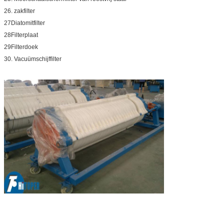
26. zakfilter
27Diatomitfilter
28Filterplaat
29Filterdoek
30. Vacuümschijffilter