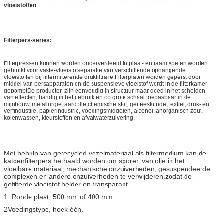
vloeistoffen
Filterpers-series:
Filterpressen kunnen worden onderverdeeld in plaat- en raamtype en worden
gebruikt voor vaste-vloeistofseparatie van verschillende ophangende
vloeistoffen bij intermitterende drukfiltratie.Filterplaten worden geperst door
middel van persapparaten en de suspensieve vloeistof wordt in de filterkamer
gepomptDe producten zijn eenvoudig in structuur maar goed in het scheiden
van effecten, handig in het gebruik en op grote schaal toepasbaar in de
mijnbouw, metallurgie, aardolie,chemische stof, geneeskunde, textiel, druk- en
verfindustrie, papierindustrie, voedingsmiddelen, alcohol, anorganisch zout,
kolenwassen, kleurstoffen en afvalwaterzuivering.
Met behulp van gerecycled vezelmateriaal als filtermedium kan de
katoenfilterpers herhaald worden om sporen van olie in het
vloeibare materiaal, mechanische onzuiverheden, gesuspendeerde
complexen en andere onzuiverheden te verwijderen.zodat de
gefilterde vloeistof helder en transparant.
1. Ronde plaat, 500 mm of 400 mm
2Voedingstype, hoek één.