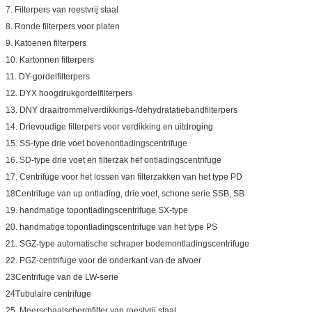
7. Filterpers van roestvrij staal
8. Ronde filterpers voor platen
9. Katoenen filterpers
10. Kartonnen filterpers
11. DY-gordelfilterpers
12. DYX hoogdrukgordelfilterpers
13. DNY draaitrommelverdikkings-/dehydratatiebandfilterpers
14. Drievoudige filterpers voor verdikking en uitdroging
15. SS-type drie voet bovenontladingscentrifuge
16. SD-type drie voet en filterzak hef ontladingscentrifuge
17. Centrifuge voor het lossen van filterzakken van het type PD
18Centrifuge van up ontlading, drie voet, schone serie SSB, SB
19. handmatige topontladingscentrifuge SX-type
20. handmatige topontladingscentrifuge van het type PS
21. SGZ-type automatische schraper bodemontladingscentrifuge
22. PGZ-centrifuge voor de onderkant van de afvoer
23Centrifuge van de LW-serie
24Tubulaire centrifuge
25. Meerschaalschermfilter van roestvrij staal