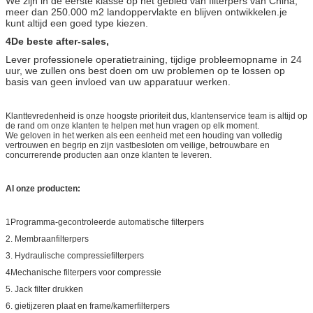
We zijn in de eerste klasse op het gebied van filterpers van China,
meer dan 250.000 m2 landoppervlakte en blijven ontwikkelen.je
kunt altijd een goed type kiezen.
4De beste after-sales,
Lever professionele operatietraining, tijdige probleemopname in 24
uur, we zullen ons best doen om uw problemen op te lossen op
basis van geen invloed van uw apparatuur werken.
Klanttevredenheid is onze hoogste prioriteit dus, klantenservice team is altijd op
de rand om onze klanten te helpen met hun vragen op elk moment.
We geloven in het werken als een eenheid met een houding van volledig
vertrouwen en begrip en zijn vastbesloten om veilige, betrouwbare en
concurrerende producten aan onze klanten te leveren.
Al onze producten:
1Programma-gecontroleerde automatische filterpers
2. Membraanfilterpers
3. Hydraulische compressiefilterpers
4Mechanische filterpers voor compressie
5. Jack filter drukken
6. gietijzeren plaat en frame/kamerfilterpers