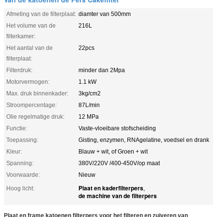
Afmeting van de filterplaat:
diamter van 500mm
Het volume van de
216L
filterkamer:
Het aantal van de
22pcs
filterplaat:
Filterdruk:
minder dan 2Mpa
Motorvermogen:
1.1 kW
Max. druk binnenkader:
3kg/cm2
Stroompercentage:
87L/min
Olie regelmatige druk:
12 MPa
Functie:
Vaste-vloeibare stofscheiding
Toepassing:
Gisting, enzymen, RNAgelatine, voedsel en drank
Kleur:
Blauw + wit, of Groen + wit
Spanning:
380V/220V /400-450V/op maat
Voorwaarde:
Nieuw
Plaat en kaderfilterpers
Hoog licht:
,
de machine van de filterpers
Plaat en frame katoenen filterpers voor het filteren en zuiveren van