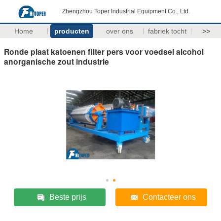
Zhengzhou Toper Industrial Equipment Co., Ltd.
Home
producten
over ons
fabriek tocht
>>
Ronde plaat katoenen filter pers voor voedsel alcohol
anorganische zout industrie
Beste prijs
Contacteer ons