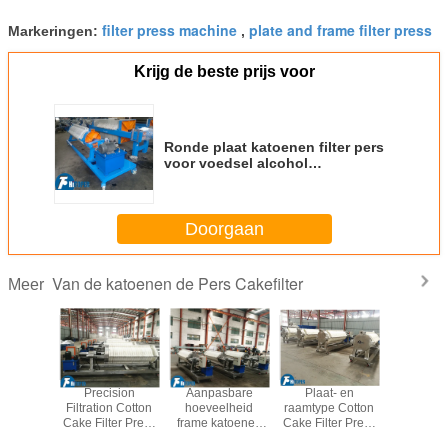
filter press machine
plate and frame filter press
Markeringen:
,
Krijg de beste prijs voor
Ronde plaat katoenen filter pers
voor voedsel alcohol
anorganische zout industrie
Doorgaan
Van de katoenen de Pers Cakefilter
Meer
m Platen
Precision
Aanpasbare
Plaat- en
216L V
Katoenen
Filtration Cotton
hoeveelheid
raamtype Cotton
Aluminium
ding van
Cake Filter Press
frame katoenen
Cake Filter Press
Plate Cott
ers2mpa
1.1kw
filterpers voor
voor verschillende
Filter Pr