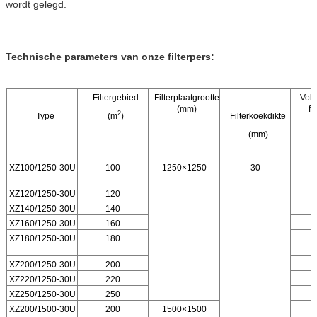
wordt gelegd.
Technische parameters van onze filterpers:
Filtergebied
Filterplaatgrootte
Vol
(mm)
fi
2
Type
(m
)
Filterkoekdikte
(mm)
XZ100/1250-30U
100
1250×1250
30
XZ120/1250-30U
120
XZ140/1250-30U
140
XZ160/1250-30U
160
XZ180/1250-30U
180
XZ200/1250-30U
200
XZ220/1250-30U
220
XZ250/1250-30U
250
XZ200/1500-30U
200
1500×1500