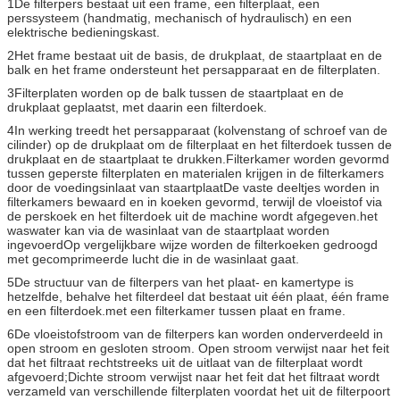
1De filterpers bestaat uit een frame, een filterplaat, een
perssysteem (handmatig, mechanisch of hydraulisch) en een
elektrische bedieningskast.
2Het frame bestaat uit de basis, de drukplaat, de staartplaat en de
balk en het frame ondersteunt het persapparaat en de filterplaten.
3Filterplaten worden op de balk tussen de staartplaat en de
drukplaat geplaatst, met daarin een filterdoek.
4In werking treedt het persapparaat (kolvenstang of schroef van de
cilinder) op de drukplaat om de filterplaat en het filterdoek tussen de
drukplaat en de staartplaat te drukken.Filterkamer worden gevormd
tussen geperste filterplaten en materialen krijgen in de filterkamers
door de voedingsinlaat van staartplaatDe vaste deeltjes worden in
filterkamers bewaard en in koeken gevormd, terwijl de vloeistof via
de perskoek en het filterdoek uit de machine wordt afgegeven.het
waswater kan via de wasinlaat van de staartplaat worden
ingevoerdOp vergelijkbare wijze worden de filterkoeken gedroogd
met gecomprimeerde lucht die in de wasinlaat gaat.
5De structuur van de filterpers van het plaat- en kamertype is
hetzelfde, behalve het filterdeel dat bestaat uit één plaat, één frame
en een filterdoek.met een filterkamer tussen plaat en frame.
6De vloeistofstroom van de filterpers kan worden onderverdeeld in
open stroom en gesloten stroom. Open stroom verwijst naar het feit
dat het filtraat rechtstreeks uit de uitlaat van de filterplaat wordt
afgevoerd;Dichte stroom verwijst naar het feit dat het filtraat wordt
verzameld van verschillende filterplaten voordat het uit de filterpoort