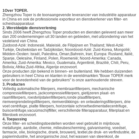
1Over TOPER.
Zhengzhou Toper is de toonaangevende leverancier van industriële apparatuur
in China en ook de professionele exporteur en dienstverlener van filter- en
scheidsapparatuur.
2. Wereldwijde dienstverlening
Sinds 2006 heeft Zhengzhou Toper producten en diensten geleverd aan meer
dan 200 ondernemingen uit 30 landen en gebieden, met uitzondering van het
vasteland van China.
Zuidoost-Azië: Indonesië, Maleisië, de Filipijnen en Thailand; West-Azië:
Turkije, Oezbekistan en Tadzjikistan; Noordoost-Azië: Zuid-Korea, Mongolië;
Midden-Oosten: Israël, Palestina, Oman,Bahrein, Iran; Europa: Rusland, Italië,
Spanje, Oekraïne, Finland, Polen, Roemenië; Noord-Amerika: Canada,
Amerika; Zuid-Amerika: Mexico, Guatemala, Argentinië, Brazilië, Chili, Peru,
Bolivia; Afrika:Zuid-Afrika, Algerije enzovoort.
Onze producten zijn bekend in binnen- en buitenland. We hebben duizenden
gebruikers in heel China en klanten in de wereldmarkten."Bouw TOPER merk
voor de tevredenheid van de gebruikers" is onze aanhoudende streven.
3. Producten
Volledig automatische filterpers, membraanfilterpers, mechanische
compressiefilterpers, jackcompressiefilterpers, gietijzeren plaat- en
raamfilterpers, roestvrijstalenfilterpers,ronde plaatfilterpers,
riemvergrendelingsfilterpers, riemverdikkings- en ontwateringsfilterpers, drie
voet centrifuge, platte filterpers, horizontale schroefsedimentatiecentrifuge,
buiscentrifuge,vacuümschijffilter, verschillende filterapparatuur, filterplaat en
filterdoek enzovoort.
4. Toepassing
Onze filter- en scheidingstoestellen worden veel gebruikt in mijnbouw,
metallurgie, aardolie, chemie, milieubescherming, galvanisering, voedsel,
farmacie, olie, biologische, drank, brouwerij, textiel,de druk- en verfindustrie, de
papierindustrie, het anorganische zout, het wassen van steenkool, de