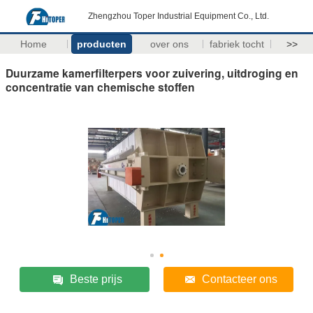
Zhengzhou Toper Industrial Equipment Co., Ltd.
Home
producten
over ons
fabriek tocht
>>
Duurzame kamerfilterpers voor zuivering, uitdroging en
concentratie van chemische stoffen
Beste prijs
Contacteer ons