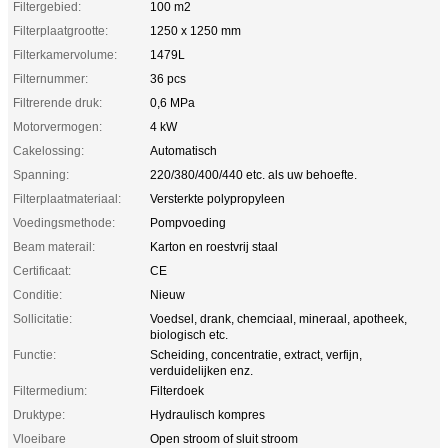
Filtergebied:
100 m2
Filterplaatgrootte:
1250 x 1250 mm
Filterkamervolume:
1479L
Filternummer:
36 pcs
Filtrerende druk:
0,6 MPa
Motorvermogen:
4 kW
Cakelossing:
Automatisch
Spanning:
220/380/400/440 etc. als uw behoefte.
Filterplaatmateriaal:
Versterkte polypropyleen
Voedingsmethode:
Pompvoeding
Beam materail:
Karton en roestvrij staal
Certificaat:
CE
Conditie:
Nieuw
Sollicitatie:
Voedsel, drank, chemciaal, mineraal, apotheek,
biologisch etc.
Functie:
Scheiding, concentratie, extract, verfijn,
verduidelijken enz.
Filtermedium:
Filterdoek
Druktype:
Hydraulisch kompres
Vloeibare
Open stroom of sluit stroom