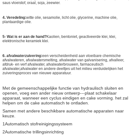
saus vloeistof, oraal, soja, zeewier.
4. Veredeling:
witte olie, sesamolie, licht olie, glycerine, machine olie,
plantaardige olie.
5- Wat is er aan de hand?
Kaolien, bentoniet, geactiveerde klei, klei,
elektronische keramiek klei.
6. afvalwaterzuivering:
een verscheidenheid aan vloeibare chemische
afvalwateren, afvalwatersmelting, afvalwater van galvanisering, afvalleer,
afdruk- en verf afvalwater, afvalwaterbrouwen, farmaceutisch
afvalwater,afvalwater en andere deeltjes uit het milieu verduidelijken het
zuiveringsproces van nieuwe apparatuur.
Met de gemeenschappelijke functie van hydraulisch sluiten en
openen, voeg een ander nieuw ontwerp---plaat schakelaar
apparaat, wanneer een cyclus eindigen en cake vorming. het zal
helpen om de cake automatisch te ontladen.
Samen met andere beschikbare automatische apparaten naar
keuze.
1Automatisch stofreinigingssysteem
2Automatische trillingsinrichting