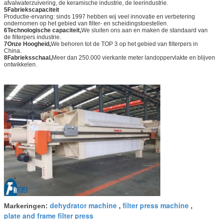
afvalwaterzuivering, de keramische industrie, de leerindustrie.
5Fabriekscapaciteit
Productie-ervaring: sinds 1997 hebben wij veel innovatie en verbetering
ondernomen op het gebied van filter- en scheidingstoestellen.
6Technologische capaciteit,
We sluiten ons aan en maken de standaard van
de filterpers industrie.
7Onze Hoogheid,
We behoren tot de TOP 3 op het gebied van filterpers in
China.
8Fabrieksschaal,
Meer dan 250.000 vierkante meter landoppervlakte en blijven
ontwikkelen.
dehydrator machine
filter press machine
Markeringen:
,
,
plate and frame filter press