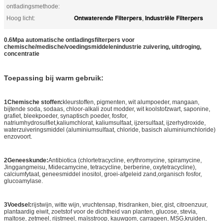
ontladingsmethode:
Ontwaterende Filterpers
Industriële Filterpers
Hoog licht:
,
0.6Mpa automatische ontladingsfilterpers voor
chemische/medische/voedingsmiddelenindustrie zuivering, uitdroging,
concentratie
Toepassing bij warm gebruik:
1Chemische stoffen:
kleurstoffen, pigmenten, wit alumpoeder, mangaan,
bijtende soda, sodaas, chloor-alkali zout modder, wit koolstofzwart, saponine,
grafiet, bleekpoeder, synaptisch poeder, fosfor,
natriumhydrosulfiet,kaliumchlorat, kaliumsulfaat, ijzersulfaat, ijzerhydroxide,
waterzuiveringsmiddel (aluminiumsulfaat, chloride, basisch aluminiumchloride)
enzovoort.
2Geneeskunde:
Antibiotica (chlortetracycline, erythromycine, spiramycine,
Jinggangmeisu, Midecamycine, tetracycline, berberine, oxytetracycline),
calciumfytaat, geneesmiddel inositol, groei-afgeleid zand,organisch fosfor,
glucoamylase.
3Voedsel:
rijstwijn, witte wijn, vruchtensap, frisdranken, bier, gist, citroenzuur,
plantaardig eiwit, zoetstof voor de dichtheid van planten, glucose, stevia,
maltose, zetmeel, rijstmeel, maïsstroop, kauwgom, carrageen, MSG,kruiden,