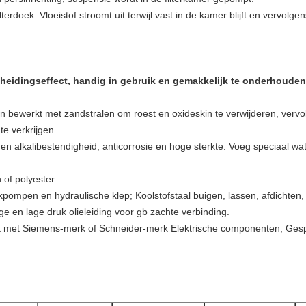
terdoek. Vloeistof stroomt uit terwijl vast in de kamer blijft en vervol
heidingseffect, handig in gebruik en gemakkelijk te onderhouden
en bewerkt met zandstralen om roest en oxideskin te verwijderen, ver
te verkrijgen.
- en alkalibestendigheid, anticorrosie en hoge sterkte. Voeg speciaal 
of polyester.
ompen en hydraulische klep; Koolstofstaal buigen, lassen, afdichten, l
e en lage druk olieleiding voor gb zachte verbinding.
t met Siemens-merk of Schneider-merk Elektrische componenten, Gespli