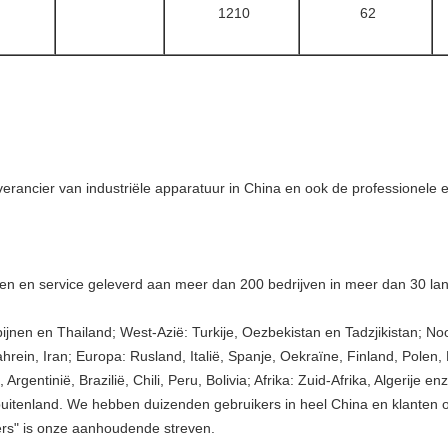
1210
62
ancier van industriële apparatuur in China en ook de professionele exp
n en service geleverd aan meer dan 200 bedrijven in meer dan 30 lan
ppijnen en Thailand; West-Azië: Turkije, Oezbekistan en Tadzjikistan; N
hrein, Iran; Europa: Rusland, Italië, Spanje, Oekraïne, Finland, Pol
entinië, Brazilië, Chili, Peru, Bolivia; Afrika: Zuid-Afrika, Algerije en
 buitenland. We hebben duizenden gebruikers in heel China en klante
ers" is onze aanhoudende streven.