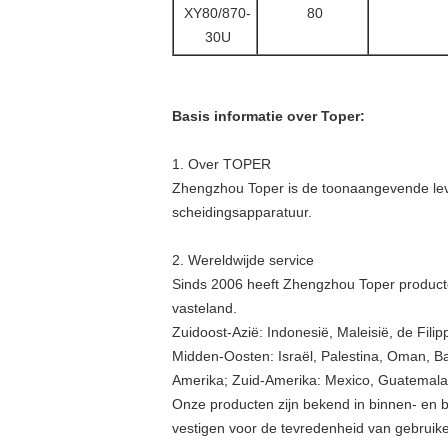
XY80/870-
80
30U
Basis informatie over Toper:
1. Over TOPER
Zhengzhou Toper is de toonaangevende lever
scheidingsapparatuur.
2. Wereldwijde service
Sinds 2006 heeft Zhengzhou Toper producte
vasteland.
Zuidoost-Azië: Indonesië, Maleisië, de Fili
Midden-Oosten: Israël, Palestina, Oman, Ba
Amerika; Zuid-Amerika: Mexico, Guatemala, Arg
Onze producten zijn bekend in binnen- en
vestigen voor de tevredenheid van gebruik