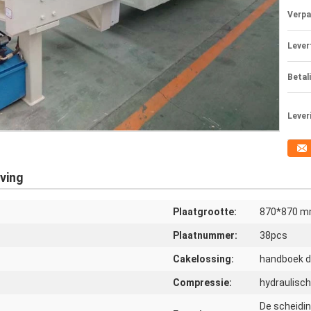
Verpa
Levert
Betal
Lever
ving
Plaatgrootte:
870*870 
Plaatnummer:
38pcs
Cakelossing:
handboek d
Compressie:
hydraulisc
De scheiding