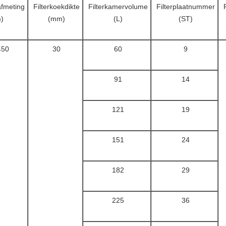
afmeting
Filterkoekdikte
Filterkamervolume
Filterplaatnummer
)
(mm)
(L)
(ST)
450
30
60
9
91
14
121
19
151
24
182
29
225
36