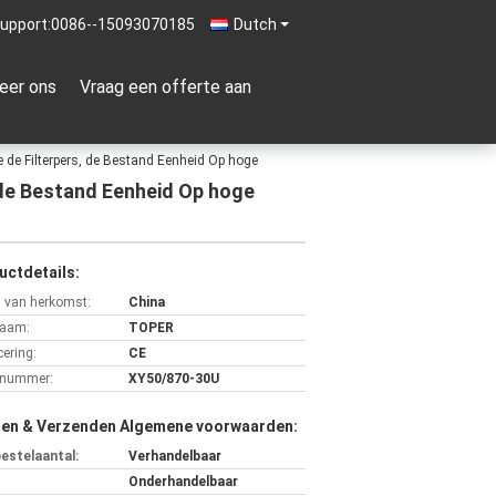
upport:
0086--15093070185
Dutch
eer ons
Vraag een offerte aan
de Filterpers, de Bestand Eenheid Op hoge
 de Bestand Eenheid Op hoge
uctdetails:
s van herkomst:
China
aam:
TOPER
cering:
CE
lnummer:
XY50/870-30U
len & Verzenden Algemene voorwaarden:
bestelaantal:
Verhandelbaar
Onderhandelbaar