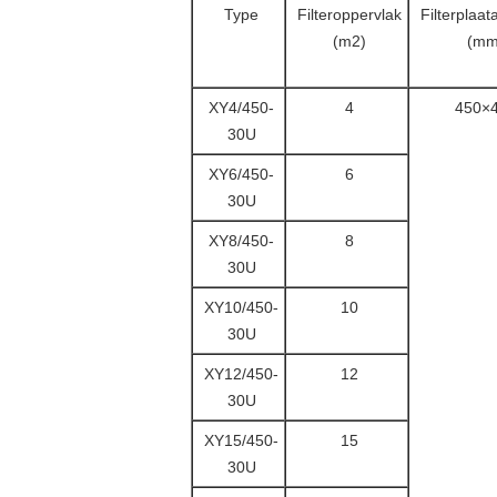
Type
Filteroppervlak
Filterplaat
(m2)
(mm
XY4/450-
4
450×
30U
XY6/450-
6
30U
XY8/450-
8
30U
XY10/450-
10
30U
XY12/450-
12
30U
XY15/450-
15
30U