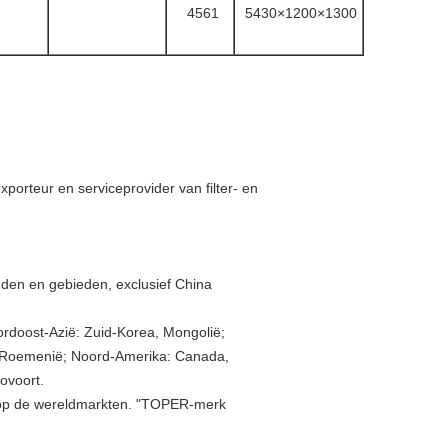
4561
5430×1200×1300
orteur en serviceprovider van filter- en
den en gebieden, exclusief China
oordoost-Azië: Zuid-Korea, Mongolië;
en, Roemenië; Noord-Amerika: Canada,
zovoort.
n op de wereldmarkten. "TOPER-merk