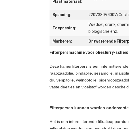
Plaatmateriaal:
Spanning:
220V380V400V/Cust
Voedsel, drank, chemi
Toepassing:
biologische enz.
Markeren:
Ontwaterende Filter
Filterpersmachine voor olieslurry-scheid
Deze kamerfilterpers is een intermitterende 
raapzaadolie, pindaolie, sesamolie, maïsolie,
druivenpitolie, walnootolie, pioenrooszaado
vaste deeltjes en vloeistof worden gescheid
Filterpersen kunnen worden onderverdeel
Het is een intermitterende filtratieapparatu
Filterplaten worden samengedrukt door een 