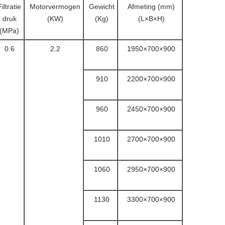
Filtratie
Motorvermogen
Gewicht
Afmeting (mm)
druk
(KW)
(Kg)
(L×B×H)
(MPa)
0.6
2.2
860
1950×700×900
910
2200×700×900
960
2450×700×900
1010
2700×700×900
1060
2950×700×900
1130
3300×700×900