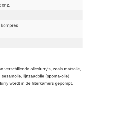
t enz.
h kompres
 verschillende olieslurry's, zoals maïsolie,
, sesamolie, lijnzaadolie (spoma-olie),
lurry wordt in de filterkamers gepompt,