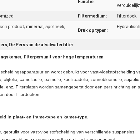
Functie:
verduidelijk
omized
Filtermedium:
Filterdoek
sch product, mineraal, apotheek,
Hydraulisc
Druk op typen:
pers
,
De Pers van de afvalwaterfilter
ingskamer, filterpersunit voor hoge temperaturen
scheidingsapparatuur en wordt gebruikt voor vast-vloeistofscheiding van
 olijfolie, cameliaolie, palmolie, koolzaadolie, zonnebloemolie, sojaolie
lie, enz. Filterplaten worden samengeperst door een persinrichting en s
en door filterdoeken.
d in plaat- en frame-type en kamer-type.
ur, gebruikt voor vast-vloeistofscheiding van verschillende suspensies.
persinrichting, suspensie wordt in de filterkamer gepompt.