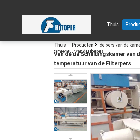
Thuis
Produ
Thuis
Producten
de pers van de kamer
temperatuur van de Filterpers
Van de de Scheidingskamer van d
temperatuur van de Filterpers