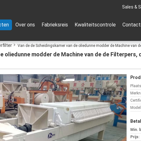
Sales & S
cten
Over ons
Fabrieksreis
Kwaliteitscontrole
Contact
filter
Van de de Scheidingskamer van de oliedunne modder de Machine van de 
e oliedunne modder de Machine van de de Filterpers,
Prod
Plaat
Merkn
Certifi
Mode
Beta
Min. 
Prijs: