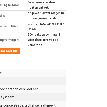
De uitvoer standaard
kking Details:
houten pakket.
ongeveer 20 werkdagen na
ijd:
ontvangen uw betaling
L/C, T/T, D/A, D/P, Western
ingscondities:
Union
500 reeksen per maand
ing vermogen:
voor deze pers van de
kamerfilter
Contact nu
mm
oor persoon één voor één
h systeem
, concentratie, uittreksel, raffineert,