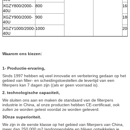
XGZY800/2000-
800
160
40U
XGZY900/2000-
900
180
40U
XGZY1000/2000-
1000
200
40U
Waarom ons kiezen:
1- Productie-ervaring,
Sinds 1997 hebben wij veel innovatie en verbetering gedaan op het
gebied van filter- en scheidingstoestellen.de levertijd van een
filterpers kan 7 dagen zijn ((als er geen voorraad is).
2. technologische capaciteit,
We sluiten ons aan en maken de standaard van de filterpers
industrie in China, al onze producten hebben CE-certificaat, ook
zullen ze worden getest voordat ze worden geleverd.
3Onze superioriteit.
We zijn in de eerste klasse op het gebied van filterpers van China,
meer dan 250.000 m2 landoppervlakte en blijven ontwikkelen.je