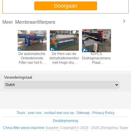
Doorgaan
Membraanfilterpers
Meer
an de de
De automatische
De Pers van de
61PCS
100 vier
filterpers
Ontwaterende
dehydratiemembraanfilter
Diafragmacamera
met
n van de
Filter van het het
met Hoge druk
Plaat
membraanfi
alm het
Materiaal30m2
voor
Automatische
met inge
l van de
Gebied van de
Maximumvochtgehaltevermindering
ontlading
afdichtin
iltratie
Membraanfilterpers
Membraan Filter
veilige ins
Veranderingstaal
voor het Gebruik
Press voor
van de
Cassava Flour
Voedselindustrieën
Line
Thuis
|
over ons
|
contact met ons op
|
Sitemap
|
Privacy Policy
Desktopmening
China filter press machine
Supplier. Copyright © 2019 - 2025 Zhengzhou Toper