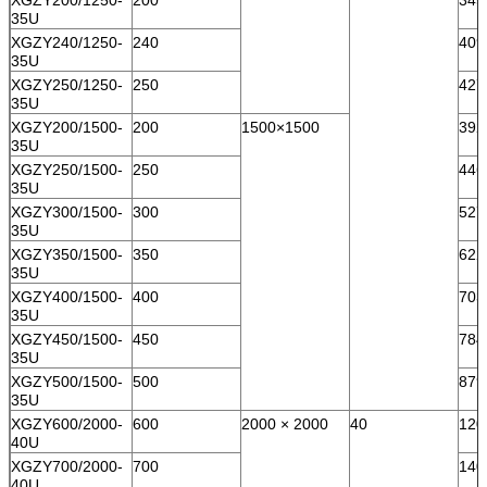
35U
XGZY240/1250-
240
409
35U
XGZY250/1250-
250
427
35U
XGZY200/1500-
200
1500×1500
392
35U
XGZY250/1500-
250
446
35U
XGZY300/1500-
300
527
35U
XGZY350/1500-
350
622
35U
XGZY400/1500-
400
703
35U
XGZY450/1500-
450
784
35U
XGZY500/1500-
500
879
35U
XGZY600/2000-
600
2000 × 2000
40
120
40U
XGZY700/2000-
700
140
40U