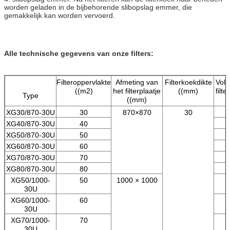
worden geladen in de bijbehorende slibopslag emmer, die
gemakkelijk kan worden vervoerd.
Alle technische gegevens van onze filters:
Filteroppervlakte
Afmeting van
Filterkoekdikte
Vol
((m2)
het filterplaatje
((mm)
filt
Type
((mm)
XG30/870-30U
30
870×870
30
XG40/870-30U
40
XG50/870-30U
50
XG60/870-30U
60
XG70/870-30U
70
XG80/870-30U
80
XG50/1000-
50
1000 × 1000
30U
XG60/1000-
60
30U
XG70/1000-
70
30U