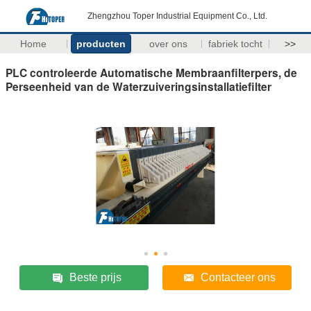
Zhengzhou Toper Industrial Equipment Co., Ltd.
Home
producten
over ons
fabriek tocht
>>
PLC controleerde Automatische Membraanfilterpers, de
Perseenheid van de Waterzuiveringsinstallatiefilter
Beste prijs
Contacteer ons