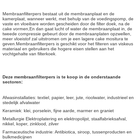
Membraanfilterpers bestaat uit de membraanplaat en de
kamerplaat, wanneer werkt, met behulp van de voedingspomp, de
vaste en vloeibare worden gescheiden door de filter doek, na de
cake vormen,En dan gaat lucht of water de membraanplaat in, de
tweede compressie gebeurt door de membraanplaten opzwellen,
meer vloeistof zal uitstromen om je een lagere cake mositura te
geven.Membraanfilterpers is geschikt voor het filteren van viskeus
materiaal en gebruikers die hogere eisen stellen aan het
vochtgehalte van filterkoek.
Deze membraanfilterpers is te koop in de onderstaande
sectoren:
Afwasinstallaties: textiel, papier, leer, jute, rioolwater, industrieel en
stedelijk afvalwater
Keramiek: klei, porselein, fijne aarde, marmer en graniet
Metallurgie Elektroplatering en elektropolijst, staalfabrieksafval,
nikkel, koper, zinklood, zilver
Farmaceutische industrie: Antibiotica, siroop, tussenproducten en
bulkmedicijnen