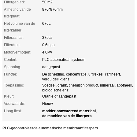
Filtergebied:
50 m2
Afmeting van de
870*870mm
filterplaat:
Het volume van de
676L
filterkamer:
Filteraantal:
37pcs
Filterdruk:
0.6mpa
Motorvermogen:
4.0kw
Contorl:
PLC automatisch systeem
Spanning:
aangepast
Functie:
De scheiding, concentratie, uittreksel, raffineert,
verduidelijkt enz.
Toepassing:
Voedsel, drank, chemisch product, mineraal, apotheek,
biologische enz.
Kleur:
Oranje of aangepast
Voorwaarde:
Nieuw
modder ontwaterend materiaal
Hoog licht:
,
de machine van de filterpers
PLC-gecontroleerde automatische membraanfilterpers