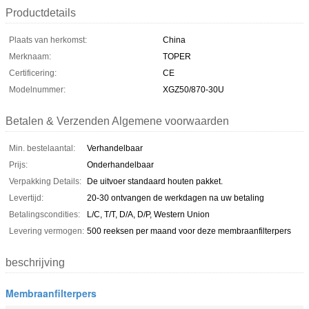
Productdetails
Plaats van herkomst:
China
Merknaam:
TOPER
Certificering:
CE
Modelnummer:
XGZ50/870-30U
Betalen & Verzenden Algemene voorwaarden
Min. bestelaantal:
Verhandelbaar
Prijs:
Onderhandelbaar
Verpakking Details:
De uitvoer standaard houten pakket.
Levertijd:
20-30 ontvangen de werkdagen na uw betaling
Betalingscondities:
L/C, T/T, D/A, D/P, Western Union
Levering vermogen:
500 reeksen per maand voor deze membraanfilterpers
beschrijving
Membraanfilterpers