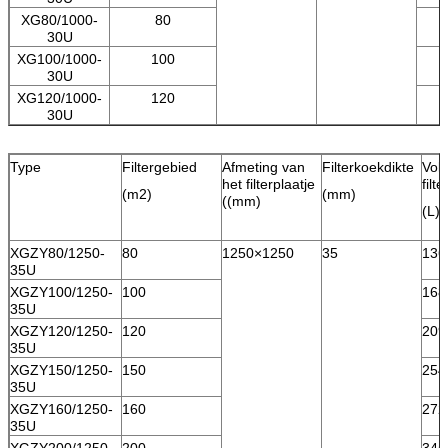
XG80/1000-
80
30U
XG100/1000-
100
30U
XG120/1000-
120
30U
Type
Filtergebied
Afmeting van
Filterkoekdikte
Vol
het filterplaatje
filt
(m2)
(mm)
((mm)
(L)
XGZY80/1250-
80
1250×1250
35
136
35U
XGZY100/1250-
100
168
35U
XGZY120/1250-
120
209
35U
XGZY150/1250-
150
254
35U
XGZY160/1250-
160
272
35U
XGZY200/1250-
200
345