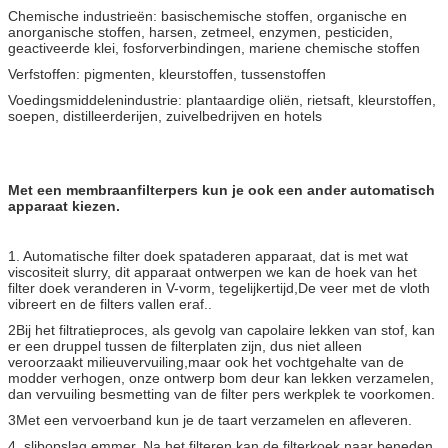
Chemische industrieën: basischemische stoffen, organische en
anorganische stoffen, harsen, zetmeel, enzymen, pesticiden,
geactiveerde klei, fosforverbindingen, mariene chemische stoffen
Verfstoffen: pigmenten, kleurstoffen, tussenstoffen
Voedingsmiddelenindustrie: plantaardige oliën, rietsaft, kleurstoffen,
soepen, distilleerderijen, zuivelbedrijven en hotels
Met een membraanfilterpers kun je ook een ander automatisch
apparaat kiezen.
1. Automatische filter doek spataderen apparaat, dat is met wat
viscositeit slurry, dit apparaat ontwerpen we kan de hoek van het
filter doek veranderen in V-vorm, tegelijkertijd,De veer met de vloth
vibreert en de filters vallen eraf..
2Bij het filtratieproces, als gevolg van capolaire lekken van stof, kan
er een druppel tussen de filterplaten zijn, dus niet alleen
veroorzaakt milieuvervuiling,maar ook het vochtgehalte van de
modder verhogen, onze ontwerp bom deur kan lekken verzamelen,
dan vervuiling besmetting van de filter pers werkplek te voorkomen.
3Met een vervoerband kun je de taart verzamelen en afleveren.
4. slibopslag emmer. Na het filteren kan de filterkoek naar beneden