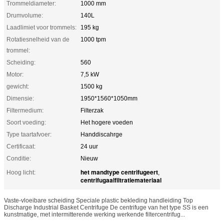
Trommeldiameter:
1000 mm
Drumvolume:
140L
Laadlimiet voor trommels:
195 kg
Rotatiesnelheid van de
1000 tpm
trommel:
Scheiding:
560
Motor:
7,5 kW
gewicht:
1500 kg
Dimensie:
1950*1560*1050mm
Filtermedium:
Filterzak
Soort voeding:
Het hogere voeden
Type taartafvoer:
Handdiscahrge
Certificaat:
24 uur
Conditie:
Nieuw
het mandtype centrifugeert
Hoog licht:
,
centrifugaalfiltratiemateriaal
Vaste-vloeibare scheiding Speciale plastic bekleding handleiding Top
Discharge Industrial Basket Centrifuge De centrifuge van het type SS is een
kunstmatige, met intermitterende werking werkende filtercentrifug...