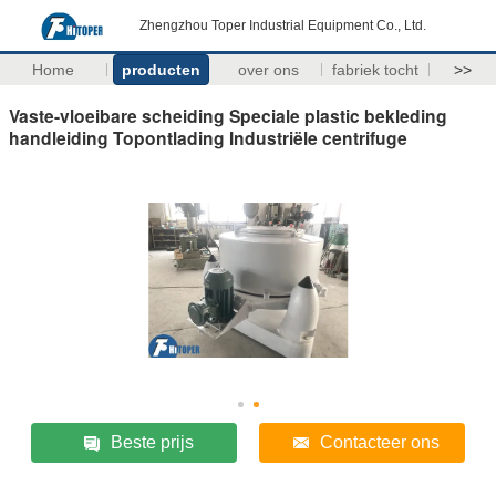
Zhengzhou Toper Industrial Equipment Co., Ltd.
Home
producten
over ons
fabriek tocht
>>
Vaste-vloeibare scheiding Speciale plastic bekleding
handleiding Topontlading Industriële centrifuge
Beste prijs
Contacteer ons