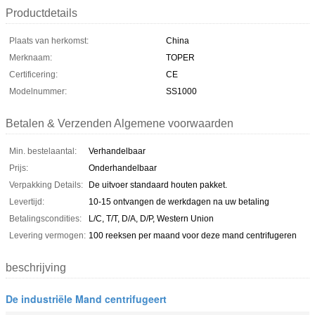
Productdetails
Plaats van herkomst:
China
Merknaam:
TOPER
Certificering:
CE
Modelnummer:
SS1000
Betalen & Verzenden Algemene voorwaarden
Min. bestelaantal:
Verhandelbaar
Prijs:
Onderhandelbaar
Verpakking Details:
De uitvoer standaard houten pakket.
Levertijd:
10-15 ontvangen de werkdagen na uw betaling
Betalingscondities:
L/C, T/T, D/A, D/P, Western Union
Levering vermogen:
100 reeksen per maand voor deze mand centrifugeren
beschrijving
De industriële Mand centrifugeert