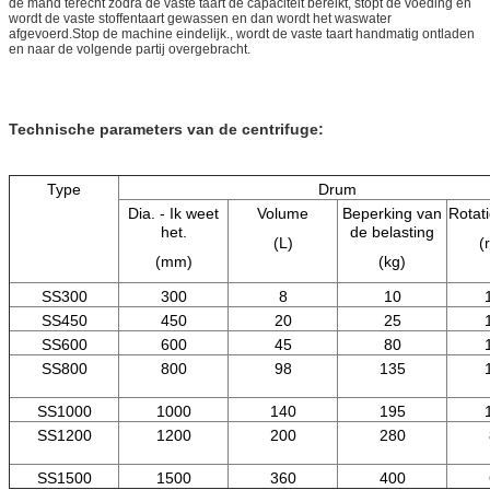
de mand terecht zodra de vaste taart de capaciteit bereikt, stopt de voeding en
wordt de vaste stoffentaart gewassen en dan wordt het waswater
afgevoerd.Stop de machine eindelijk., wordt de vaste taart handmatig ontladen
en naar de volgende partij overgebracht.
Technische parameters van de centrifuge:
Type
Drum
Dia. - Ik weet
Volume
Beperking van
Rotat
het.
de belasting
(L)
(
(mm)
(kg)
SS300
300
8
10
SS450
450
20
25
SS600
600
45
80
SS800
800
98
135
SS1000
1000
140
195
SS1200
1200
200
280
SS1500
1500
360
400