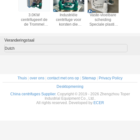
3.0KW
Industriële
Vaste-vloeibare
3.0
centrifugeert de
centrifuge voor
scheiding
centrifug
de Trommel
korsten die
Speciale plastic
de Tro
Industriële Mand
geschikt is voor
bekleding
Industrië
van de
het scheiden van
handleiding
van 
motoraandrijving
kristallen en
Topontlading
motoraand
Veranderingstaal
voor Filtratie &
andere vaste
Industriële
voor Filt
Sedimentatie
deeltjes in
centrifuge
Sedimen
Dutch
meerdere
industrieën
Thuis
|
over ons
|
contact met ons op
|
Sitemap
|
Privacy Policy
Desktopmening
China centrifuges Supplier.
Copyright © 2019 - 2026 Zhengzhou Toper
Industrial Equipment Co., Ltd..
All rights reserved. Developed by
ECER