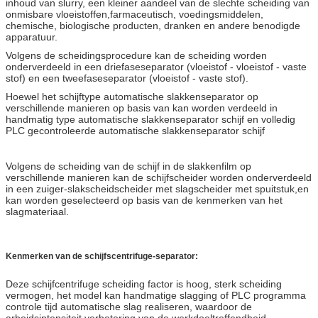
inhoud van slurry, een kleiner aandeel van de slechte scheiding van
onmisbare vloeistoffen,farmaceutisch, voedingsmiddelen,
chemische, biologische producten, dranken en andere benodigde
apparatuur.
Volgens de scheidingsprocedure kan de scheiding worden
onderverdeeld in een driefaseseparator (vloeistof - vloeistof - vaste
stof) en een tweefaseseparator (vloeistof - vaste stof).
Hoewel het schijftype automatische slakkenseparator op
verschillende manieren op basis van kan worden verdeeld in
handmatig type automatische slakkenseparator schijf en volledig
PLC gecontroleerde automatische slakkenseparator schijf
Volgens de scheiding van de schijf in de slakkenfilm op
verschillende manieren kan de schijfscheider worden onderverdeeld
in een zuiger-slakscheidscheider met slagscheider met spuitstuk,en
kan worden geselecteerd op basis van de kenmerken van het
slagmateriaal.
Kenmerken van de schijfscentrifuge-separator:
Deze schijfcentrifuge scheiding factor is hoog, sterk scheiding
vermogen, het model kan handmatige slagging of PLC programma
controle tijd automatische slag realiseren, waardoor de
arbeidsintensiteit,verbetering van de werkdoeltreffendheid,