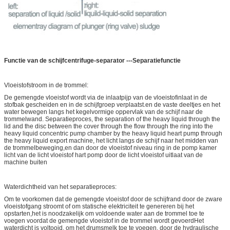
Functie van de schijfcentrifuge-separator ---Separatiefunctie
Vloeistofstroom in de trommel:
De gemengde vloeistof wordt via de inlaatpijp van de vloeistofinlaat in de
stofbak gescheiden en in de schijfgroep verplaatst.en de vaste deeltjes en het
water bewegen langs het kegelvormige oppervlak van de schijf naar de
trommelwand. Separatieproces, the separation of the heavy liquid through the
lid and the disc between the cover through the flow through the ring into the
heavy liquid concentric pump chamber by the heavy liquid heart pump through
the heavy liquid export machine, het licht langs de schijf naar het midden van
de trommelbeweging,en dan door de vloeistof niveau ring in de pomp kamer
licht van de licht vloeistof hart pomp door de licht vloeistof uitlaat van de
machine buiten
Waterdichtheid van het separatieproces:
Om te voorkomen dat de gemengde vloeistof door de schijfrand door de zware
vloeistofgang stroomt of om statische elektriciteit te genereren bij het
opstarten,het is noodzakelijk om voldoende water aan de trommel toe te
voegen voordat de gemengde vloeistof in de trommel wordt gevoerdHet
waterdicht is voltooid, om het drumsmelk toe te voegen, door de hydraulische