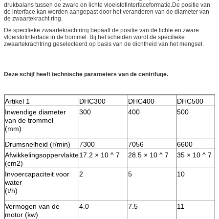
drukbalans tussen de zware en lichte vloeistofinterfaceformatie.De positie van
de interface kan worden aangepast door het veranderen van de diameter van
de zwaartekracht ring.
De specifieke zwaartekrachtring bepaalt de positie van de lichte en zware
vloeistofinterface in de trommel. Bij het scheiden wordt de specifieke
zwaartekrachtring geselecteerd op basis van de dichtheid van het mengsel.
Deze schijf heeft technische parameters van de centrifuge.
Artikel 1
DHC300
DHC400
DHC500
Inwendige diameter
300
400
500
van de trommel
(mm)
Drumsnelheid (r/min)
7300
7056
6600
Afwikkelingsoppervlakte
17.2 × 10 ^ 7
28.5 × 10 ^ 7
35 × 10 ^ 7
(cm2)
Invoercapaciteit voor
2
5
10
water
(t/h)
Vermogen van de
4.0
7.5
11
motor (kw)