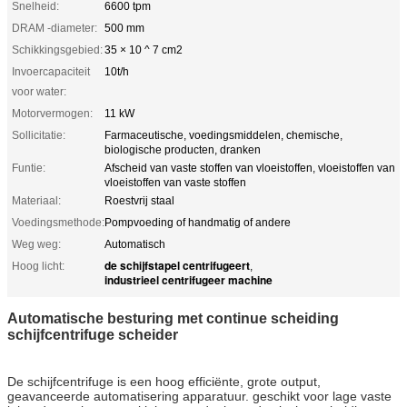
Snelheid:
6600 tpm
DRAM -diameter:
500 mm
Schikkingsgebied:
35 × 10 ^ 7 cm2
Invoercapaciteit
10t/h
voor water:
Motorvermogen:
11 kW
Sollicitatie:
Farmaceutische, voedingsmiddelen, chemische,
biologische producten, dranken
Funtie:
Afscheid van vaste stoffen van vloeistoffen, vloeistoffen van
vloeistoffen van vaste stoffen
Materiaal:
Roestvrij staal
Voedingsmethode:
Pompvoeding of handmatig of andere
Weg weg:
Automatisch
de schijfstapel centrifugeert
Hoog licht:
,
industrieel centrifugeer machine
Automatische besturing met continue scheiding
schijfcentrifuge scheider
De schijfcentrifuge is een hoog efficiënte, grote output,
geavanceerde automatisering apparatuur. geschikt voor lage vaste