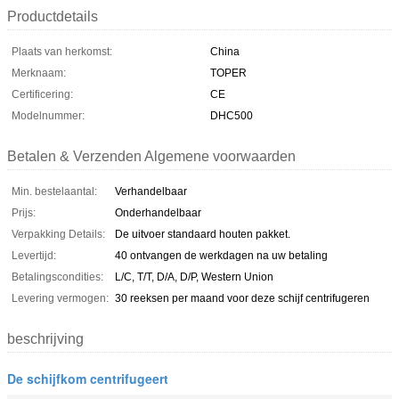
Productdetails
Plaats van herkomst:
China
Merknaam:
TOPER
Certificering:
CE
Modelnummer:
DHC500
Betalen & Verzenden Algemene voorwaarden
Min. bestelaantal:
Verhandelbaar
Prijs:
Onderhandelbaar
Verpakking Details:
De uitvoer standaard houten pakket.
Levertijd:
40 ontvangen de werkdagen na uw betaling
Betalingscondities:
L/C, T/T, D/A, D/P, Western Union
Levering vermogen:
30 reeksen per maand voor deze schijf centrifugeren
beschrijving
De schijfkom centrifugeert