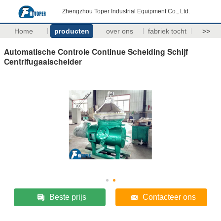
Zhengzhou Toper Industrial Equipment Co., Ltd.
Home
producten
over ons
fabriek tocht
>>
Automatische Controle Continue Scheiding Schijf
Centrifugaalscheider
Beste prijs
Contacteer ons