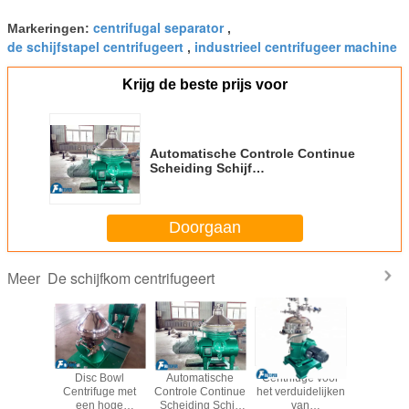
centrifugal separator
Markeringen:
,
de schijfstapel centrifugeert
industrieel centrifugeer machine
,
Krijg de beste prijs voor
Automatische Controle Continue
Scheiding Schijf
Centrifugaalscheider
Doorgaan
De schijfkom centrifugeert
Meer
5KW
Disc Bowl
Automatische
Centrifuge voor
Industr
centrifuge
Centrifuge met
Controle Continue
het verduidelijken
schijfkomc
es
n hoge
een hoge
Scheiding Schijf
van
voor de sc