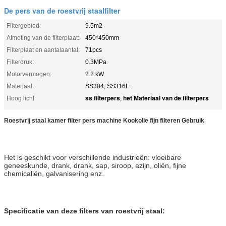
De pers van de roestvrij staalfilter
Filtergebied:
9.5m2
Afmeting van de filterplaat:
450*450mm
Filterplaat en aantalaantal:
71pcs
Filterdruk:
0.3MPa
Motorvermogen:
2.2 kW
Materiaal:
SS304, SS316L.
ss filterpers
het Materiaal van de filterpers
Hoog licht:
,
Roestvrij staal kamer filter pers machine Kookolie fijn filteren Gebruik
Het is geschikt voor verschillende industrieën: vloeibare
geneeskunde, drank, drank, sap, siroop, azijn, oliën, fijne
chemicaliën, galvanisering enz.
Specificatie van deze filters van roestvrij staal: