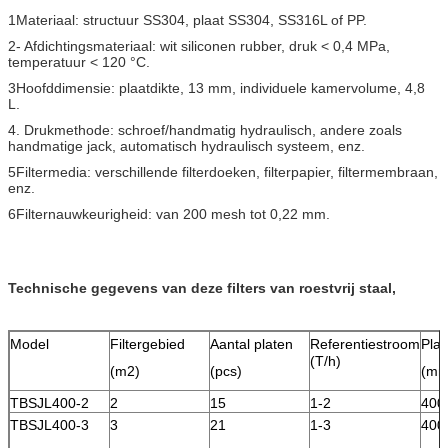
1Materiaal: structuur SS304, plaat SS304, SS316L of PP.
2- Afdichtingsmateriaal: wit siliconen rubber, druk < 0,4 MPa,
temperatuur < 120 °C.
3Hoofddimensie: plaatdikte, 13 mm, individuele kamervolume, 4,8
L.
4. Drukmethode: schroef/handmatig hydraulisch, andere zoals
handmatige jack, automatisch hydraulisch systeem, enz.
5Filtermedia: verschillende filterdoeken, filterpapier, filtermembraan,
enz.
6Filternauwkeurigheid: van 200 mesh tot 0,22 mm.
Technische gegevens van deze filters van roestvrij staal,
Model
Filtergebied
Aantal platen
Referentiestroom
Plaa
(T/h)
(m2)
(pcs)
(mm
TBSJL400-2
2
15
1-2
400
TBSJL400-3
3
21
1-3
400