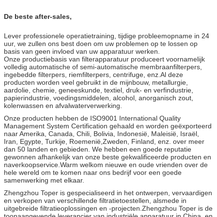
De beste after-sales,
Lever professionele operatietraining, tijdige probleemopname in 24
uur, we zullen ons best doen om uw problemen op te lossen op
basis van geen invloed van uw apparatuur werken.
Onze productiebasis van filterapparatuur produceert voornamelijk
volledig automatische of semi-automatische membraanfilterpers,
ingebedde filterpers, riemfilterpers, centrifuge, enz.Al deze
producten worden veel gebruikt in de mijnbouw, metallurgie,
aardolie, chemie, geneeskunde, textiel, druk- en verfindustrie,
papierindustrie, voedingsmiddelen, alcohol, anorganisch zout,
kolenwassen en afvalwaterverwerking.
Onze producten hebben de ISO9001 International Quality
Management System Certification gehaald en worden geëxporteerd
naar Amerika, Canada, Chili, Bolivia, Indonesië, Maleisië, Israël,
Iran, Egypte, Turkije, Roemenië,Zweden, Finland, enz. over meer
dan 50 landen en gebieden. We hebben een goede reputatie
gewonnen afhankelijk van onze beste gekwalificeerde producten en
naverkoopservice.Warm welkom nieuwe en oude vrienden over de
hele wereld om te komen naar ons bedrijf voor een goede
samenwerking met elkaar.
Zhengzhou Toper is gespecialiseerd in het ontwerpen, vervaardigen
en verkopen van verschillende filtratietoestellen, alsmede in
uitgebreide filtratieoplossingen en -projecten.Zhengzhou Toper is de
toonaangevende leverancier van industriële apparatuur in China, en