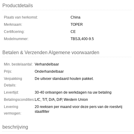
Productdetails
Plaats van herkomst:
China
Merknaam:
TOPER
Certificering:
CE
Modelnummer:
TBSJL400-9.5
Betalen & Verzenden Algemene voorwaarden
Min. bestelaantal:
Verhandelbaar
Prijs:
Onderhandelbaar
Verpakking
De uitvoer standaard houten pakket.
Details:
Levertijd:
30-40 ontvangen de werkdagen na uw betaling
Betalingscondities:
L/C, T/T, D/A, D/P, Western Union
Levering
20 reeksen per maand voor deze pers van de roestvrij
staalfilter
vermogen:
beschrijving