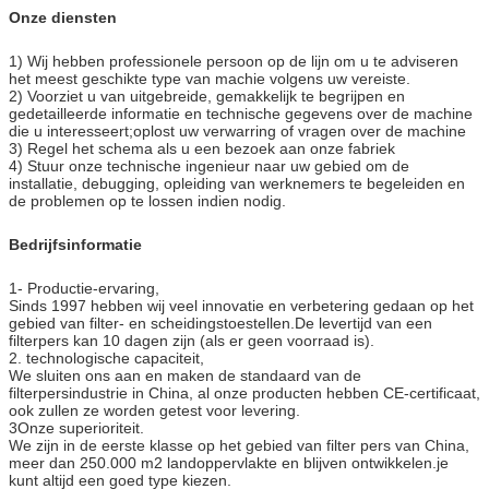
Onze diensten
1) Wij hebben professionele persoon op de lijn om u te adviseren
het meest geschikte type van machie volgens uw vereiste.
2) Voorziet u van uitgebreide, gemakkelijk te begrijpen en
gedetailleerde informatie en technische gegevens over de machine
die u interesseert;oplost uw verwarring of vragen over de machine
3) Regel het schema als u een bezoek aan onze fabriek
4) Stuur onze technische ingenieur naar uw gebied om de
installatie, debugging, opleiding van werknemers te begeleiden en
de problemen op te lossen indien nodig.
Bedrijfsinformatie
1- Productie-ervaring,
Sinds 1997 hebben wij veel innovatie en verbetering gedaan op het
gebied van filter- en scheidingstoestellen.De levertijd van een
filterpers kan 10 dagen zijn (als er geen voorraad is).
2. technologische capaciteit,
We sluiten ons aan en maken de standaard van de
filterpersindustrie in China, al onze producten hebben CE-certificaat,
ook zullen ze worden getest voor levering.
3Onze superioriteit.
We zijn in de eerste klasse op het gebied van filter pers van China,
meer dan 250.000 m2 landoppervlakte en blijven ontwikkelen.je
kunt altijd een goed type kiezen.