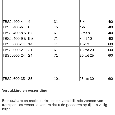
TBSJL400-4
4
31
3-4
400
TBSJL400-6
6
45
4-6
400
TBSJL400-8.5
8.5
61
6 tot 8
400
TBSJL400-9.5
9.5
71
8 tot 10
400
TBSJL600-14
14
41
10-13
600
TBSJL600-21
21
61
15 tot 20
600
TBSJL600-24
24
71
20 tot 25
600
TBSJL600-35
35
101
25 tot 30
600
Verpakking en verzending
Betrouwbare en snelle pakketten en verschillende vormen van
transport om ervoor te zorgen dat u de goederen op tijd en veilig
krijgt.