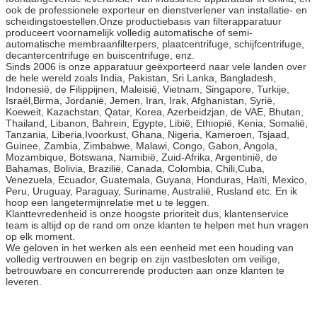
ook de professionele exporteur en dienstverlener van installatie- en
scheidingstoestellen.Onze productiebasis van filterapparatuur
produceert voornamelijk volledig automatische of semi-
automatische membraanfilterpers, plaatcentrifuge, schijfcentrifuge,
decantercentrifuge en buiscentrifuge, enz.
Sinds 2006 is onze apparatuur geëxporteerd naar vele landen over
de hele wereld zoals India, Pakistan, Sri Lanka, Bangladesh,
Indonesië, de Filippijnen, Maleisië, Vietnam, Singapore, Turkije,
Israël,Birma, Jordanië, Jemen, Iran, Irak, Afghanistan, Syrië,
Koeweit, Kazachstan, Qatar, Korea, Azerbeidzjan, de VAE, Bhutan,
Thailand, Libanon, Bahrein, Egypte, Libië, Ethiopië, Kenia, Somalië,
Tanzania, Liberia,Ivoorkust, Ghana, Nigeria, Kameroen, Tsjaad,
Guinee, Zambia, Zimbabwe, Malawi, Congo, Gabon, Angola,
Mozambique, Botswana, Namibië, Zuid-Afrika, Argentinië, de
Bahamas, Bolivia, Brazilië, Canada, Colombia, Chili,Cuba,
Venezuela, Ecuador, Guatemala, Guyana, Honduras, Haïti, Mexico,
Peru, Uruguay, Paraguay, Suriname, Australië, Rusland etc. En ik
hoop een langetermijnrelatie met u te leggen.
Klanttevredenheid is onze hoogste prioriteit dus, klantenservice
team is altijd op de rand om onze klanten te helpen met hun vragen
op elk moment.
We geloven in het werken als een eenheid met een houding van
volledig vertrouwen en begrip en zijn vastbesloten om veilige,
betrouwbare en concurrerende producten aan onze klanten te
leveren.