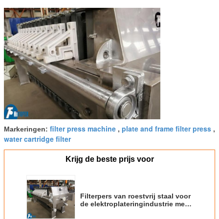
filter press machine
plate and frame filter press
Markeringen:
,
,
water cartridge filter
Krijg de beste prijs voor
Filterpers van roestvrij staal voor
de elektroplateringindustrie met
hoge precisie