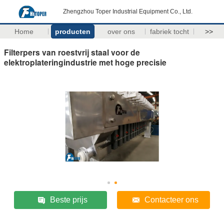
Zhengzhou Toper Industrial Equipment Co., Ltd.
Home
producten
over ons
fabriek tocht
>>
Filterpers van roestvrij staal voor de
elektroplateringindustrie met hoge precisie
Beste prijs
Contacteer ons