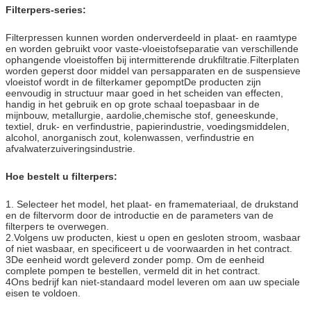
Filterpers-series:
Filterpressen kunnen worden onderverdeeld in plaat- en raamtype
en worden gebruikt voor vaste-vloeistofseparatie van verschillende
ophangende vloeistoffen bij intermitterende drukfiltratie.Filterplaten
worden geperst door middel van persapparaten en de suspensieve
vloeistof wordt in de filterkamer gepomptDe producten zijn
eenvoudig in structuur maar goed in het scheiden van effecten,
handig in het gebruik en op grote schaal toepasbaar in de
mijnbouw, metallurgie, aardolie,chemische stof, geneeskunde,
textiel, druk- en verfindustrie, papierindustrie, voedingsmiddelen,
alcohol, anorganisch zout, kolenwassen, verfindustrie en
afvalwaterzuiveringsindustrie.
Hoe bestelt u filterpers:
1. Selecteer het model, het plaat- en framemateriaal, de drukstand
en de filtervorm door de introductie en de parameters van de
filterpers te overwegen.
2.Volgens uw producten, kiest u open en gesloten stroom, wasbaar
of niet wasbaar, en specificeert u de voorwaarden in het contract.
3De eenheid wordt geleverd zonder pomp. Om de eenheid
complete pompen te bestellen, vermeld dit in het contract.
4Ons bedrijf kan niet-standaard model leveren om aan uw speciale
eisen te voldoen.